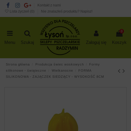
Kontakt z nami
Lista życzeń (
0
)
Nie znalazłeś produktu? Napisz!
0
Menu
Szukaj
Zaloguj się
Koszyk
Strona główna
Produkcja świec woskowych
Formy
silikonowe - świąteczne
Wielkanocne
FORMA
SILIKONOWA - ZAJĄCZEK SIEDZĄCY - WYSOKOŚĆ 8CM