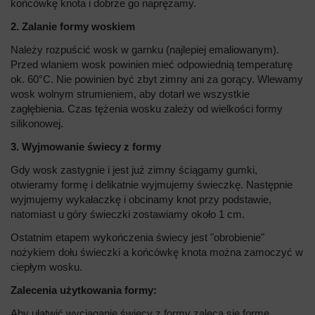
końcówkę knota i dobrze go naprężamy.
2. Zalanie formy woskiem
Należy rozpuścić wosk w garnku (najlepiej emaliowanym).
Przed wlaniem wosk powinien mieć odpowiednią temperaturę
ok. 60°C. Nie powinien być zbyt zimny ani za gorący. Wlewamy
wosk wolnym strumieniem, aby dotarł we wszystkie
zagłębienia. Czas tężenia wosku zależy od wielkości formy
silikonowej.
3. Wyjmowanie świecy z formy
Gdy wosk zastygnie i jest już zimny ściągamy gumki,
otwieramy formę i delikatnie wyjmujemy świeczkę. Następnie
wyjmujemy wykałaczkę i obcinamy knot przy podstawie,
natomiast u góry świeczki zostawiamy około 1 cm.
Ostatnim etapem wykończenia świecy jest "obrobienie"
nożykiem dołu świeczki a końcówkę knota można zamoczyć w
ciepłym wosku.
Zalecenia użytkowania formy:
Aby ułatwić wyciąganie świecy z formy zaleca się formę