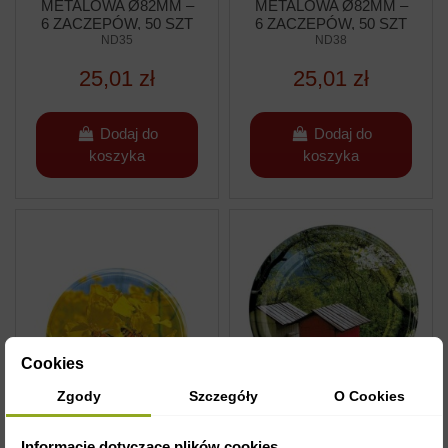
METALOWA Ø82MM –
METALOWA Ø82MM –
6 ZACZEPÓW, 50 SZT
6 ZACZEPÓW, 50 SZT
ND35
ND38
25,01 zł
25,01 zł
Dodaj do
Dodaj do
koszyka
koszyka
Cookies
Zgody
Szczegóły
O Cookies
NAKRĘTKA
Informacje dotyczące plików cookies