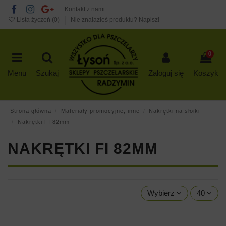
Kontakt z nami
Lista życzeń (
0
)
Nie znalazłeś produktu? Napisz!
0
Menu
Szukaj
Zaloguj się
Koszyk
Strona główna
Materiały promocyjne, inne
Nakrętki na słoiki
Nakrętki FI 82mm
NAKRĘTKI FI 82MM
Wybierz
40