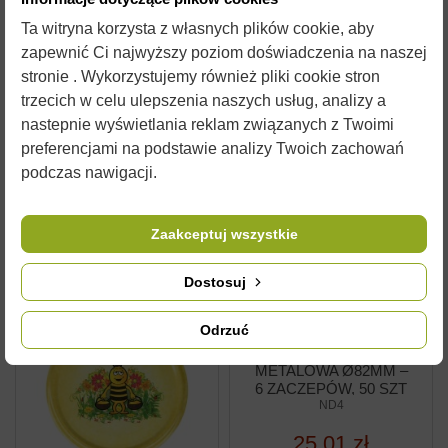
METALOWA Ø82MM –
6 ZACZEPÓW, 50 SZT
Ta witryna korzysta z własnych plików cookie, aby
ND36
NAKRĘTKA
zapewnić Ci najwyższy poziom doświadczenia na naszej
METALOWA Ø82MM –
25,01 zł
6 ZACZEPÓW, 50 SZT
stronie . Wykorzystujemy również pliki cookie stron
ND56
trzecich w celu ulepszenia naszych usług, analizy a
nastepnie wyświetlania reklam związanych z Twoimi
25,01 zł
preferencjami na podstawie analizy Twoich zachowań
podczas nawigacji.
Dodaj do
Dodaj do
koszyka
koszyka
Zaakceptuj wszystkie
Dostosuj
Odrzuć
NAKRĘTKA
METALOWA Ø82MM –
6 ZACZEPÓW, 50 SZT
ND4
25,01 zł