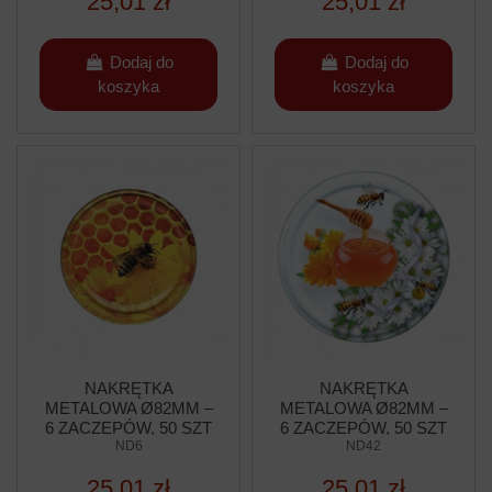
25,01 zł
25,01 zł
Dodaj do
Dodaj do
koszyka
koszyka
NAKRĘTKA
NAKRĘTKA
METALOWA Ø82MM –
METALOWA Ø82MM –
6 ZACZEPÓW, 50 SZT
6 ZACZEPÓW, 50 SZT
ND6
ND42
25,01 zł
25,01 zł