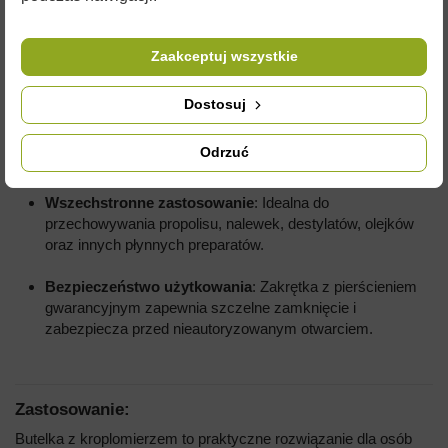
szczególnie ważne w przypadku produktów wrażliwych
na światło, takich jak propolis, olejki eteryczne czy
nalewki.
Zaakceptuj wszystkie
Precyzyjne dozowanie
: Kroplomierz wewnętrzny
Dostosuj
pozwala na wygodne i precyzyjne odmierzanie
zawartości, co sprawdza się w zastosowaniach
Odrzuć
medycznych i farmaceutycznych.
Wszechstronne zastosowanie
: Idealna do
przechowywania propolisu, nalewek, destylatów, olejków
oraz innych płynnych preparatów.
Bezpieczeństwo użytkowania
: Zakrętka z pierścieniem
gwarancyjnym zapewnia szczelne zamknięcie i
zabezpiecza przed nieautoryzowanym otwarciem.
Zastosowanie:
Butelka z kroplomierzem to praktyczne rozwiązanie dla osób