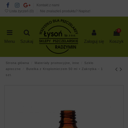
Kontakt z nami
Lista życzeń (
0
)
Nie znalazłeś produktu? Napisz!
0
Menu
Szukaj
Zaloguj się
Koszyk
Strona główna
Materiały promocyjne, inne
Szkło
apteczne
Butelka z Kroplomierzem 50 ml + Zakrętka – 1
szt.