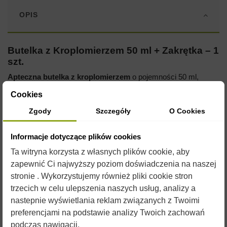
OPIS
Butelka z Kroplomierzem 50 ml + Zakrętka – 1
szt.
Apteczna butelka z kroplomierzem
o pojemności 50 ml,
wykonana z ciemnego brązowego szkła, idealna do
Cookies
przechowywania i precyzyjnego dozowania płynnych
preparatów. W zestawie znajduje się kroplomierz wewnętrzny
Zgody
Szczegóły
O Cookies
oraz zakrętka z pierścieniem gwarancyjnym, co gwarantuje
wygodę i bezpieczeństwo użytkowania. Butelka zaprojektowana
Informacje dotyczące plików cookies
z myślą o przechowywaniu płynów wymagających ochrony
przed światłem.
Ta witryna korzysta z własnych plików cookie, aby
zapewnić Ci najwyższy poziom doświadczenia na naszej
stronie . Wykorzystujemy również pliki cookie stron
trzecich w celu ulepszenia naszych usług, analizy a
Kluczowe cechy produktu:
nastepnie wyświetlania reklam związanych z Twoimi
preferencjami na podstawie analizy Twoich zachowań
Wysokiej jakości brązowe szkło
: Skutecznie chroni
zawartość przed promieniowaniem UV, co jest
podczas nawigacji.