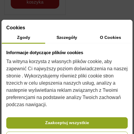
koszyka
Cookies
Zgody
Szczegóły
O Cookies
Świece woskowe
Informacje dotyczące plików cookies
Proste
Ta witryna korzysta z własnych plików cookie, aby
Okazjonalne
zapewnić Ci najwyższy poziom doświadczenia na naszej
Motyw pszczelarski
stronie . Wykorzystujemy również pliki cookie stron
Dekoracyjne
trzecich w celu ulepszenia naszych usług, analizy a
nastepnie wyświetlania reklam związanych z Twoimi
Wielkanocne
preferencjami na podstawie analizy Twoich zachowań
Bożonarodzeniowe
podczas nawigacji.
Walentynkowe
Zapachowe
Zaakceptuj wszystkie
Kominek zapachowy