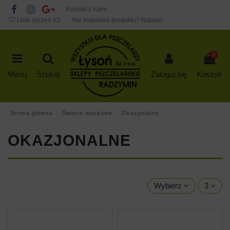
Kontakt z nami
Lista życzeń (
0
)
Nie znalazłeś produktu? Napisz!
0
Menu
Szukaj
Zaloguj się
Koszyk
Strona główna
Świece woskowe
Okazjonalne
OKAZJONALNE
Wybierz
3