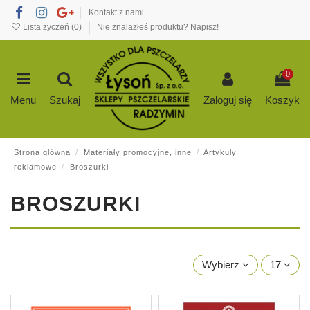
Kontakt z nami
Lista życzeń (
0
)
Nie znalazłeś produktu? Napisz!
0
Menu
Szukaj
Zaloguj się
Koszyk
Strona główna
Materiały promocyjne, inne
Artykuły
reklamowe
Broszurki
BROSZURKI
Wybierz
17