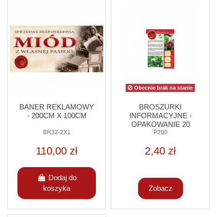
Obecnie brak na stanie
BANER REKLAMOWY
BROSZURKI
- 200CM X 100CM
INFORMACYJNE -
OPAKOWANIE 20
BR32-2X1
SZTUK
P200
110,00 zł
2,40 zł
Dodaj do
koszyka
Zobacz