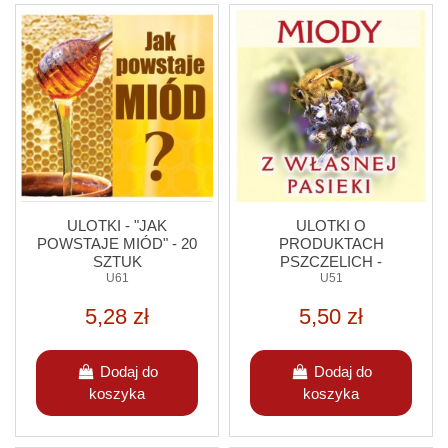
ULOTKI - "JAK
ULOTKI O
POWSTAJE MIÓD" - 20
PRODUKTACH
SZTUK
PSZCZELICH -
U61
ZASTOSOWANIA - 20
U51
SZTUK
5,28 zł
5,50 zł
Dodaj do
Dodaj do
koszyka
koszyka