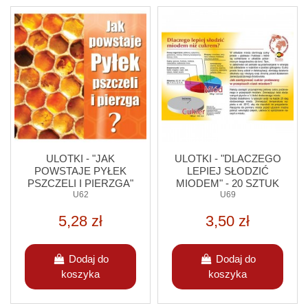
ULOTKI - "JAK
ULOTKI - "DLACZEGO
POWSTAJE PYŁEK
LEPIEJ SŁODZIĆ
PSZCZELI I PIERZGA"
MIODEM" - 20 SZTUK
- 20 SZTUK
U62
U69
5,28 zł
3,50 zł
Dodaj do
Dodaj do
koszyka
koszyka