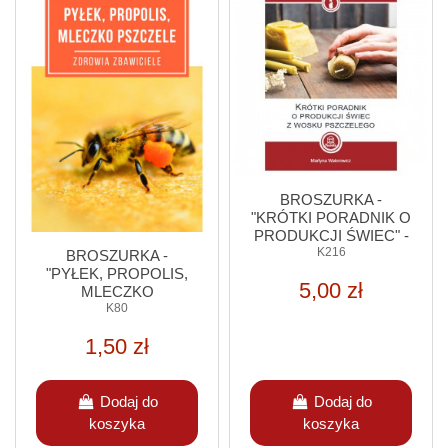
BROSZURKA -
"KRÓTKI PORADNIK O
PRODUKCJI ŚWIEC" -
MARTYNA
K216
BROSZURKA -
WALEROWICZ
"PYŁEK, PROPOLIS,
5,00 zł
MLECZKO
PSZCZELE"- 10 SZT.
K80
1,50 zł
Dodaj do
Dodaj do
koszyka
koszyka