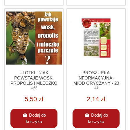
ULOTKI - "JAK
BROSZURKA
POWSTAJE WOSK,
INFORMACYJNA -
PROPOLIS I MLECZKO
MIÓD GRYCZANY - 20
PSZCZELE" - 20
U63
SZT.
U4
SZTUK
5,50 zł
2,14 zł
Dodaj do
Dodaj do
koszyka
koszyka