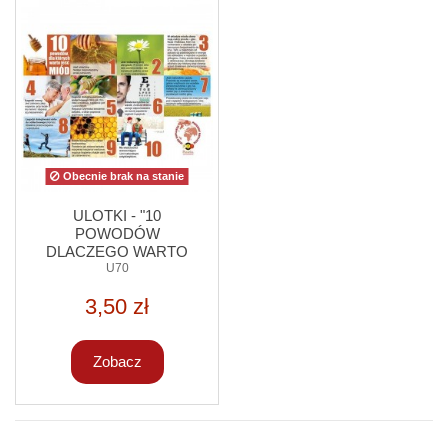
Obecnie brak na stanie
ULOTKI - "10
POWODÓW
DLACZEGO WARTO
JEŚĆ MIÓD" - 20
U70
SZTUK
3,50 zł
Zobacz