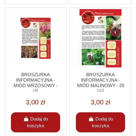
BROSZURKA
BROSZURKA
INFORMACYJNA -
INFORMACYJNA -
MIÓD WRZOSOWY -
MIÓD MALINOWY - 20
20 SZT.
U8
SZT.
U13
3,00 zł
3,00 zł
Dodaj do
Dodaj do
koszyka
koszyka