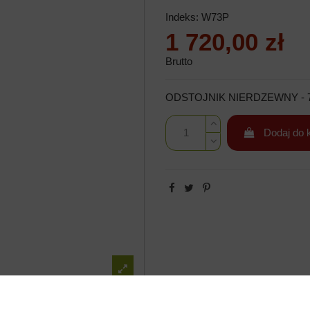
Indeks:
W73P
1 720,00 zł
Brutto
ODSTOJNIK NIERDZEWNY - 7
Dodaj do 