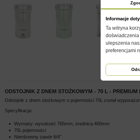
Zgo
Informacje dot
Ta witryna kor
doświadczenia n
ulepszenia nas
preferencjami 
Odr
ODSTOJNIK Z DNEM STOŻKOWYM - 70 L - PREMIUM 
Odstojnik z dnem stożkowym o pojemności 70L został wyposażony
Specyfikacja:
Wymiary: wysokość 765mm, średnica 400mm
70L pojemności
Nierdzewny zawór 6/4"