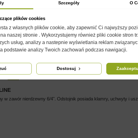
dy
Szczegóły
O C
yczące plików cookies
zysta z własnych plików cookie, aby zapewnić Ci najwyższy poz
a naszej stronie . Wykorzystujemy również pliki cookie stron t
zych usług, analizy a nastepnie wyświetlania reklam związany
na podstawie analizy Twoich zachowań podczas nawigacji.
zuć
Dostosuj
Zaakceptu
OPIS
SZCZEGÓŁY PRODUKTU
KOMENTARZE
(0)
LINE
 w zawór nierdzewny 6/4". Odstojnik posiada klamry, uchwyty i usz