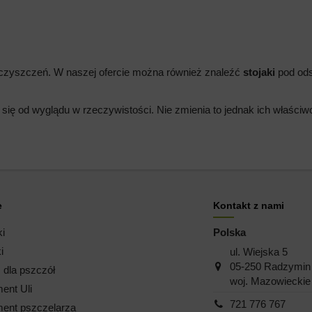
ieczyszczeń. W naszej ofercie można również znaleźć
stojaki
pod odst
 się od wyglądu w rzeczywistości. Nie zmienia to jednak ich właści
e
Kontakt z nami
ki
Polska
i
ul. Wiejska 5
05-250 Radzymin
dla pszczół
woj. Mazowieckie
ent Uli
721 776 767
ent pszczelarza