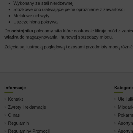
Wykonany ze stali nierdzewnej
Stożkowe dno ułatwiające pełne opróżnienie z zawartości
Metalowe uchwyty
Uszczelniona pokrywa
Do
odstojnika
polecamy
sita
które doskonale filtrują miód z zan
wiadra
do magazynowania i hurtowej sprzedaży miodu.
Zdjęcia są ilustracją poglądową i czasami przedmioty mogą różnić
Informacje
Kategori
Kontakt
Ule i uli
Zwroty i reklamacje
Miodark
O nas
Pokarm 
Regulamin
Asortym
Regulaminy Promocji
Asortym