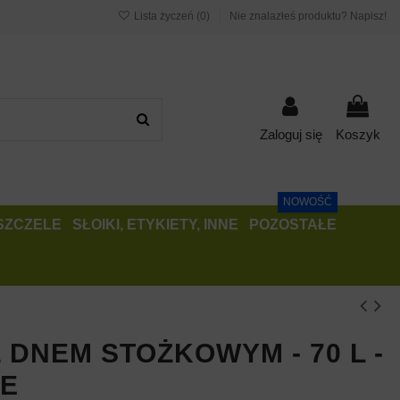
Lista życzeń (
0
)
Nie znalazłeś produktu? Napisz!
Zaloguj się
Koszyk
NOWOŚĆ
PSZCZELE
SŁOIKI, ETYKIETY, INNE
POZOSTAŁE
 DNEM STOŻKOWYM - 70 L -
NE