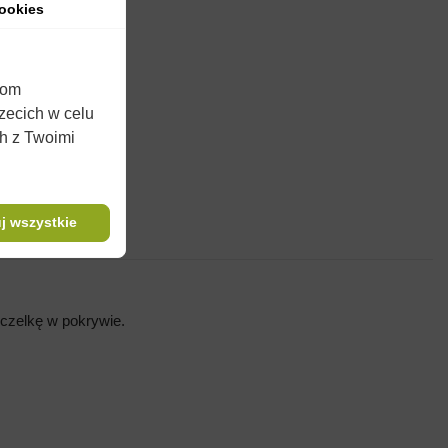
ookies
iom
rzecich w celu
ch z Twoimi
j wszystkie
czelkę w pokrywie.