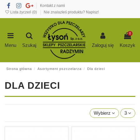
Kontakt z nami
Lista życzeń (
0
)
Nie znalazłeś produktu? Napisz!
0
Menu
Szukaj
Zaloguj się
Koszyk
Strona główna
Asortyment pszczelarza
Dla dzieci
DLA DZIECI
Wybierz
3