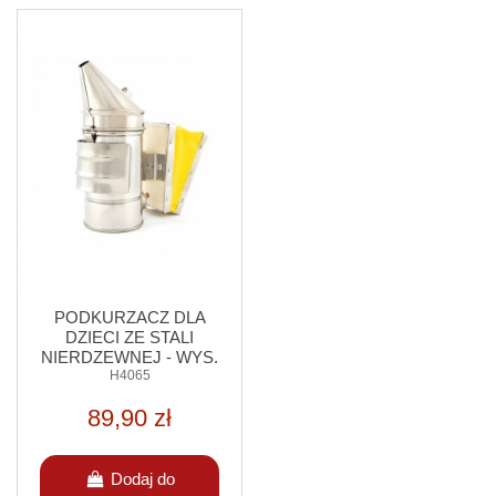
PODKURZACZ DLA
DZIECI ZE STALI
NIERDZEWNEJ - WYS.
17,5 CM
H4065
89,90 zł
Dodaj do