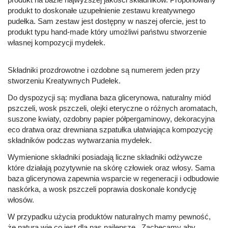
produkt to doskonałe uzupełnienie zestawu kreatywnego
pudełka. Sam zestaw jest dostępny w naszej ofercie, jest to
produkt typu hand-made który umożliwi państwu stworzenie
własnej kompozycji mydełek.
Składniki prozdrowotne i ozdobne są numerem jeden przy
stworzeniu Kreatywnych Pudełek.
Do dyspozycji są: mydlana baza glicerynowa, naturalny miód
pszczeli, wosk pszczeli, olejki eteryczne o różnych aromatach,
suszone kwiaty, ozdobny papier półpergaminowy, dekoracyjna
eco dratwa oraz drewniana szpatułka ułatwiająca kompozycję
składników podczas wytwarzania mydełek.
Wymienione składniki posiadają liczne składniki odżywcze
które działają pozytywnie na skórę człowiek oraz włosy. Sama
baza glicerynowa zapewnia wsparcie w regeneracji i odbudowie
naskórka, a wosk pszczeli poprawia doskonale kondycję
włosów.
W przypadku użycia produktów naturalnych mamy pewność,
że natura wie co jest dla nas najlepsze.. Zachęcamy aby