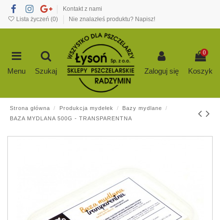
Kontakt z nami
Lista życzeń (
0
)
Nie znalazłeś produktu? Napisz!
0
Menu
Szukaj
Zaloguj się
Koszyk
Strona główna
Produkcja mydełek
Bazy mydlane
BAZA MYDLANA 500G - TRANSPARENTNA