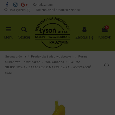
Kontakt z nami
Lista życzeń (
0
)
Nie znalazłeś produktu? Napisz!
0
Menu
Szukaj
Zaloguj się
Koszyk
Strona główna
Produkcja świec woskowych
Formy
silikonowe - świąteczne
Wielkanocne
FORMA
SILIKONOWA - ZAJĄCZEK Z MARCHEWKĄ - WYSOKOŚĆ
6CM