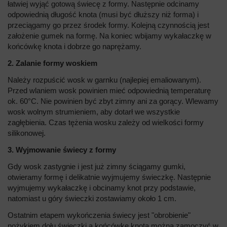
łatwiej wyjąć gotową świecę z formy. Następnie odcinamy
odpowiednią długość knota (musi być dłuższy niż forma) i
przeciągamy go przez środek formy. Kolejną czynnością jest
założenie gumek na formę. Na koniec wbijamy wykałaczkę w
końcówkę knota i dobrze go naprężamy.
2. Zalanie formy woskiem
Należy rozpuścić wosk w garnku (najlepiej emaliowanym).
Przed wlaniem wosk powinien mieć odpowiednią temperaturę
ok. 60°C. Nie powinien być zbyt zimny ani za gorący. Wlewamy
wosk wolnym strumieniem, aby dotarł we wszystkie
zagłębienia. Czas tężenia wosku zależy od wielkości formy
silikonowej.
3. Wyjmowanie świecy z formy
Gdy wosk zastygnie i jest już zimny ściągamy gumki,
otwieramy formę i delikatnie wyjmujemy świeczkę. Następnie
wyjmujemy wykałaczkę i obcinamy knot przy podstawie,
natomiast u góry świeczki zostawiamy około 1 cm.
Ostatnim etapem wykończenia świecy jest "obrobienie"
nożykiem dołu świeczki a końcówkę knota można zamoczyć w