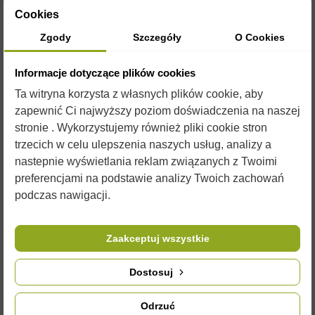
Cookies
Zobacz
Zgody
Szczegóły
O Cookies
Informacje dotyczące plików cookies
Ta witryna korzysta z własnych plików cookie, aby
Poliuretanowe
zapewnić Ci najwyższy poziom doświadczenia na naszej
stronie . Wykorzystujemy również pliki cookie stron
Daszki
trzecich w celu ulepszenia naszych usług, analizy a
nastepnie wyświetlania reklam związanych z Twoimi
Korpus 1/2
preferencjami na podstawie analizy Twoich zachowań
Korpus
podczas nawigacji.
Powałki
Zaakceptuj wszystkie
Dostosuj
Odrzuć