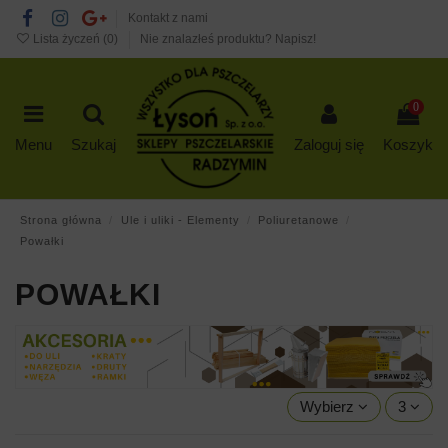
Kontakt z nami
Lista życzeń (
0
)
Nie znalazłeś produktu? Napisz!
0
Menu
Szukaj
Zaloguj się
Koszyk
Strona główna
Ule i uliki - Elementy
Poliuretanowe
Powałki
POWAŁKI
Wybierz
3