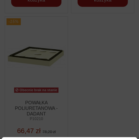
-15%
Obecnie brak na stanie
POWAŁKA
POLIURETANOWA -
DADANT
P10210
66,47 zł
78,20 zł