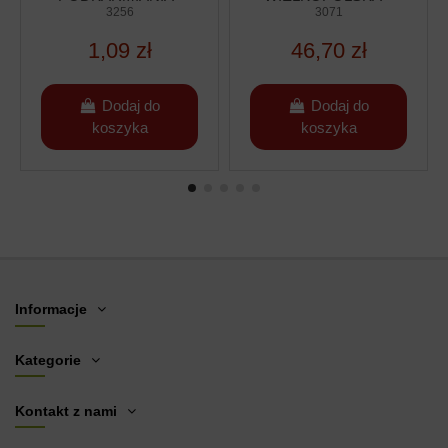
PLASTIKOWA
3256
PLASTIKOWA -
3071
POJEMNOŚĆ 5L
1,09 zł
46,70 zł
Dodaj do
Dodaj do
koszyka
koszyka
Informacje
Kategorie
Kontakt z nami