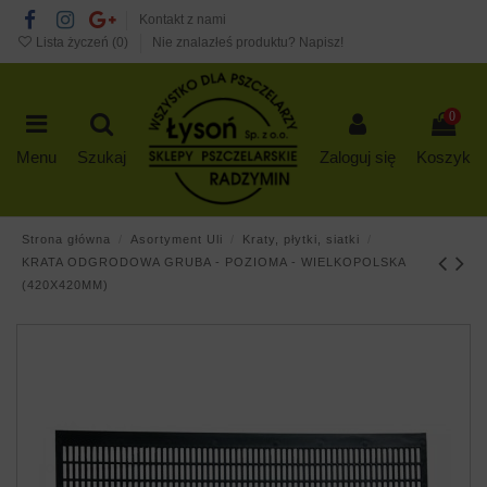
Kontakt z nami
Lista życzeń (
0
)
Nie znalazłeś produktu? Napisz!
0
Menu
Szukaj
Zaloguj się
Koszyk
Strona główna
Asortyment Uli
Kraty, płytki, siatki
KRATA ODGRODOWA GRUBA - POZIOMA - WIELKOPOLSKA
(420X420MM)