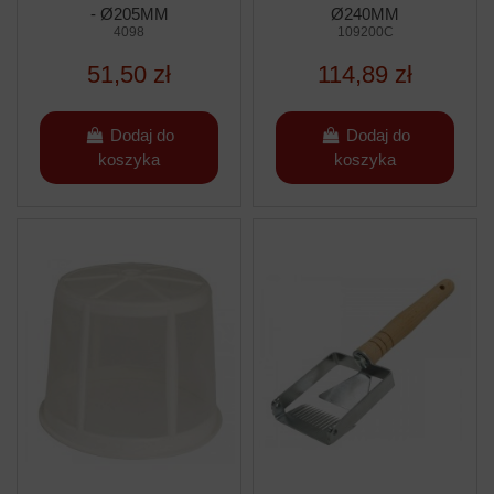
- Ø205MM
Ø240MM
4098
109200C
51,50 zł
114,89 zł
Dodaj do
Dodaj do
koszyka
koszyka