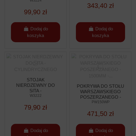
W3224
343,40 zł
99,90 zł
Dodaj do
Dodaj do
koszyka
koszyka
STOJAK
NIERDZEWNY DO
POKRYWA DO STOŁU
SITA -
WARSZAWSKIEGO
CYLINDRYCZNEGO
W3222
POSZERZANEGO -
1500MM -
PW150WP
79,90 zł
WZMOCNIONEGO
471,50 zł
Dodaj do
Dodaj do