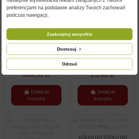
nastepnie wyświetlania reklam związanych z Twoimi
koszyka
koszyka
preferencjami na podstawie analizy Twoich zachowań
podczas nawigacji.
Zaakceptuj wszystkie
WANIENKA DO
SITO CYLINDRYCZNE
Dostosuj
ODSKLEPIANIA
DO ODCEDZANIA
RAMEK - Z SITEM
MIODU Ø190MM
NIERDZEWNYM -
W32330
3068
Odrzuć
WYS. 100MM
408,50 zł
25,90 zł
Dodaj do
Dodaj do
koszyka
koszyka
KÓŁKA DO STOŁU DO