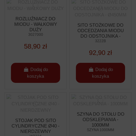
ROZLUŹNIACZ DO
MIODU - WAŁKOWY
SITO STOŻKOWE DO
DUŻY
ODCEDZANIA MIODU
3027000
DO ODSTOJNIKA -
Ø450MM
3222B
58,90 zł
92,90 zł
Dodaj do
Dodaj do
koszyka
koszyka
SZYNA DO STOŁU DO
ODSKLEPIANIA -
STOJAK POD SITO
1000MM
CYLINDRYCZNE Ø40 -
SZYNA 1000MM
NIERDZEWNY