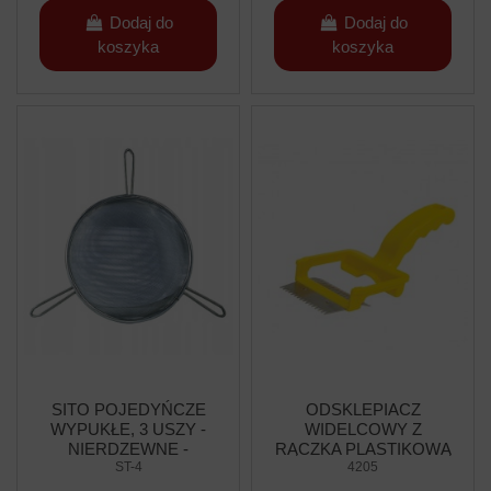
Dodaj do
Dodaj do
koszyka
koszyka
SITO POJEDYŃCZE
ODSKLEPIACZ
WYPUKŁE, 3 USZY -
WIDELCOWY Z
NIERDZEWNE -
RĄCZKA PLASTIKOWĄ
Ø240MM
ST-4
- IGŁY ZE STALI
4205
NIERDZEWNEJ