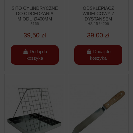
SITO CYLINDRYCZNE
ODSKLEPIACZ
DO ODCEDZANIA
WIDELCOWY Z
MIODU Ø400MM
DYSTANSEM
3166
NIERDZEWNY -
HS-15 / 4206
RĄCZKA DREWNIANA
39,50 zł
39,00 zł
Dodaj do
Dodaj do
koszyka
koszyka