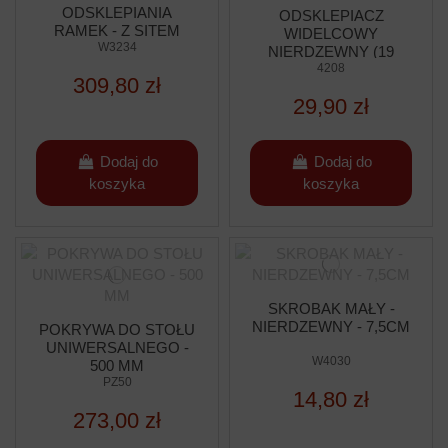
ODSKLEPIANIA
ODSKLEPIACZ
RAMEK - Z SITEM
WIDELCOWY
PLASTIKOWYM - WYS.
W3234
NIERDZEWNY (19
200MM
IGIEŁ) - RĄCZKA
4208
309,80 zł
PROFILOWANA
29,90 zł
PLASTIKOWA
Dodaj do
Dodaj do
koszyka
koszyka
SKROBAK MAŁY -
NIERDZEWNY - 7,5CM
POKRYWA DO STOŁU
UNIWERSALNEGO -
W4030
500 MM
PZ50
14,80 zł
273,00 zł