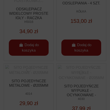
ODSLEPIANIA - 4 SZT.
ODSKLEPIACZ
KÓŁKA
WIDELCOWY PROSTE
IGŁY - RĄCZKA
153,00 zł
PLASTIKOWA Z
H5016
NASADKĄ NA IGŁY
34,90 zł
Dodaj do
Dodaj do
koszyka
koszyka
SITO POJEDYNCZE
METALOWE - Ø205MM
SITO POJEDYŃCZE
WYPUKŁE -
4014
OCYNKOWANE -
Ø205MM
4030
29,90 zł
37,99 zł