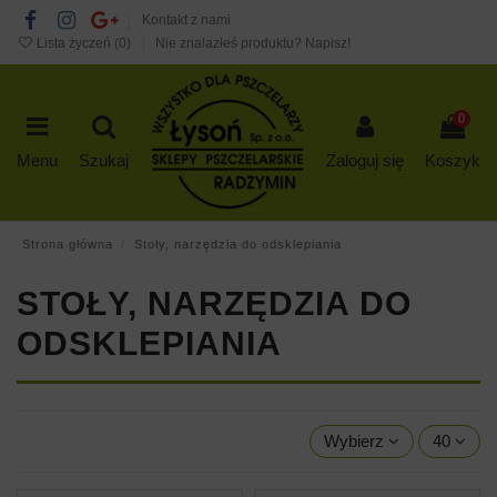
Kontakt z nami
Lista życzeń (
0
)
Nie znalazłeś produktu? Napisz!
0
Menu
Szukaj
Zaloguj się
Koszyk
Strona główna
Stoły, narzędzia do odsklepiania
STOŁY, NARZĘDZIA DO
ODSKLEPIANIA
Wybierz
40