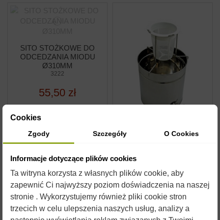
SITO STOŻKOWE DO
ODCEDZANIA MIODU
Ø310MM
3222
55,50 zł
Cookies
Zgody
Szczegóły
O Cookies
STOJAK POD SITO
CYLINDRYCZNE Ø30 -
NIERDZEWNY
Informacje dotyczące plików cookies
W3223
Ta witryna korzysta z własnych plików cookie, aby
89,90 zł
zapewnić Ci najwyższy poziom doświadczenia na naszej
stronie . Wykorzystujemy również pliki cookie stron
trzecich w celu ulepszenia naszych usług, analizy a
Dodaj do
Dodaj do