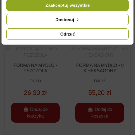
55,20 zł
26,30 zł
Zaakceptuj wszystkie
Dostosuj
Dodaj do
Dodaj do
koszyka
koszyka
Odrzuć
FORMA NA MYDŁO -
FORMA NA MYDŁO - 9
PSZCZOŁA
X HEKSAGONY
FM003
FM015
26,30 zł
55,20 zł
Dodaj do
Dodaj do
koszyka
koszyka