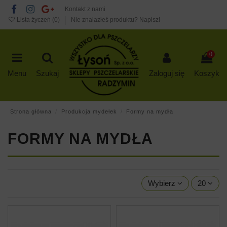
Kontakt z nami
Lista życzeń (
0
)
Nie znalazłeś produktu? Napisz!
0
Menu
Szukaj
Zaloguj się
Koszyk
Strona główna
Produkcja mydełek
Formy na mydła
FORMY NA MYDŁA
Wybierz
20