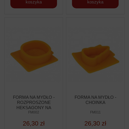
koszyka
koszyka
FORMA NA MYDŁO -
FORMA NA MYDŁO -
ROZPROSZONE
CHOINKA
HEKSAGONY NA
OWALU
FM002
FM011
26,30 zł
26,30 zł