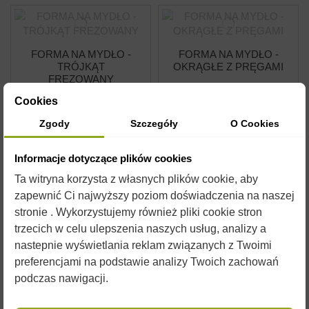
FORMA NA MYDŁO -
FORMA NA MYDŁO -
TRÓJKĄT
OKRĄGŁE Z PRĘGAMI
FREZOWANY
FM019
FM018
Cookies
26,30 zł
26,30 zł
Zgody
Szczegóły
O Cookies
Dodaj do
Dodaj do
Informacje dotyczące plików cookies
koszyka
koszyka
Ta witryna korzysta z własnych plików cookie, aby
zapewnić Ci najwyższy poziom doświadczenia na naszej
stronie . Wykorzystujemy również pliki cookie stron
trzecich w celu ulepszenia naszych usług, analizy a
nastepnie wyświetlania reklam związanych z Twoimi
FORMA NA MYDŁO - 6
FORMA NA MYDŁO -
preferencjami na podstawie analizy Twoich zachowań
X KWIATY
HEKSAGON
podczas nawigacji.
FM013
FM004