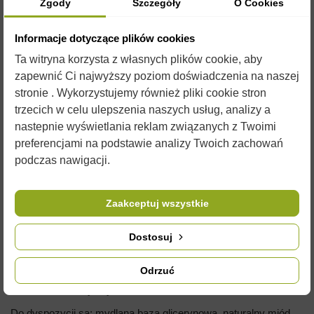
Zgody
Szczegóły
O Cookies
Informacje dotyczące plików cookies
Ta witryna korzysta z własnych plików cookie, aby
OPIS
zapewnić Ci najwyższy poziom doświadczenia na naszej
stronie . Wykorzystujemy również pliki cookie stron
trzecich w celu ulepszenia naszych usług, analizy a
Baza mydlana do samodzielnej produkcji
nastepnie wyświetlania reklam związanych z Twoimi
mydła.
preferencjami na podstawie analizy Twoich zachowań
podczas nawigacji.
Bee&Soap i Honey Therapy skomponowała prozdrowotny
produkt na bazie najwyższej jakości składników. Proponowany
produkt to doskonałe uzupełnienie zestawu kreatywnego
Zaakceptuj wszystkie
pudełka. Sam zestaw jest dostępny w naszej ofercie, jest to
produkt typu hand-made który umożliwi państwu stworzenie
Dostosuj
własnej kompozycji mydełek.
Odrzuć
Składniki prozdrowotne i ozdobne są numerem jeden przy
stworzeniu Kreatywnych Pudełek.
Do dyspozycji są: mydlana baza glicerynowa, naturalny miód