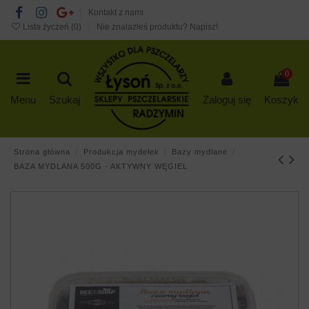
Kontakt z nami
Lista życzeń (
0
)
Nie znalazłeś produktu? Napisz!
0
Menu
Szukaj
Zaloguj się
Koszyk
Strona główna
Produkcja mydełek
Bazy mydlane
BAZA MYDLANA 500G - AKTYWNY WĘGIEL