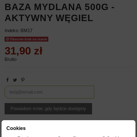
BAZA MYDLANA 500G -
AKTYWNY WĘGIEL
Indeks:
BM17
Obecnie brak na stanie
31,90 zł
Brutto
Cookies