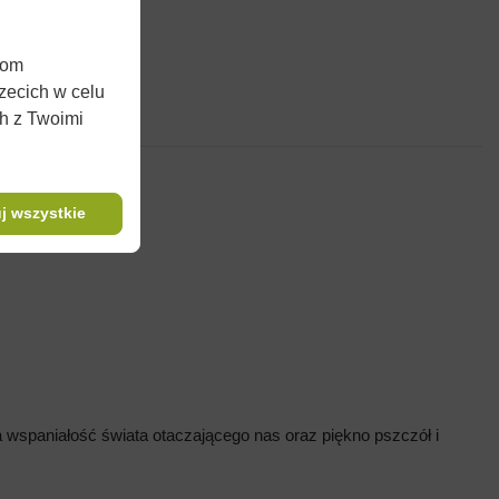
iom
rzecich w celu
ch z Twoimi
j wszystkie
wspaniałość świata otaczającego nas oraz piękno pszczół i