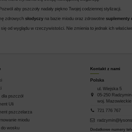
 Pozwól aby pszczoły nadały piękno Twojej codziennej stylizacji.
amę zdrowych
słodyczy
na bazie miodu oraz zdrowotne
suplementy
 się od wyglądu w rzeczywistości. Nie zmienia to jednak ich właści
e
Kontakt z nami
ki
Polska
i
ul. Wiejska 5
05-250 Radzymin
dla pszczół
woj. Mazowieckie
ent Uli
721 776 767
ent pszczelarza
nowanie miodu
radzymin@lysons
i do wosku
Dodatkowe numery tel