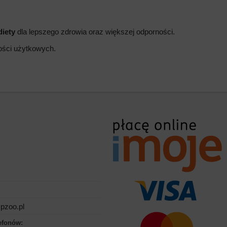
diety
dla lepszego zdrowia oraz większej odporności.
wości użytkowych.
pzoo.pl
efonów: