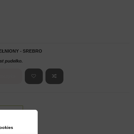
EŁNIONY - SREBRO
st pudełko.
koszyka
ookies