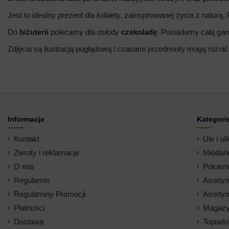
Jest to idealny prezent dla kobiety, zainspirowanej życia z naturą.
Do
biżuterii
polecamy dla osłody
czekoladę
. Posiadamy całą g
Zdjęcia są ilustracją poglądową i czasami przedmioty mogą różnić
Informacje
Kategori
Kontakt
Ule i uli
Zwroty i reklamacje
Miodark
O nas
Pokarm 
Regulamin
Asortym
Regulaminy Promocji
Asortym
Płatności
Magazy
Dostawa
Topiark