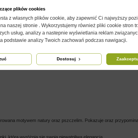
yczące plików cookies
zysta z własnych plików cookie, aby zapewnić Ci najwyższy poz
a naszej stronie . Wykorzystujemy również pliki cookie stron t
zych usług, analizy a nastepnie wyświetlania reklam związany
OPIS
SZCZEGÓŁY PRODUKTU
KOMENTARZE
(0)
na podstawie analizy Twoich zachowań podczas nawigacji.
zuć
Dostosuj
Zaakceptu
irowana motywem natury oraz pszczelim. Pokazuje oraz przypomina 
onki, która wyróżnia się swoją niewątpliwą elegancją.