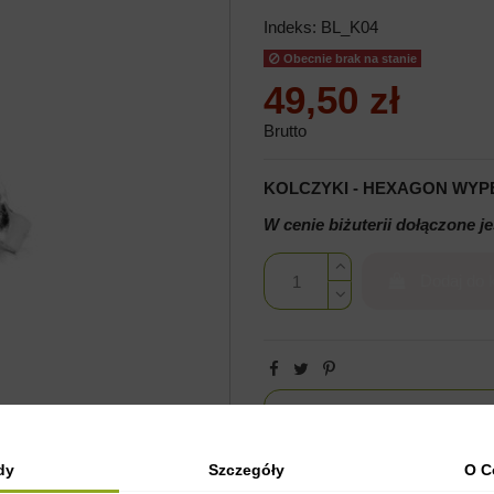
Indeks:
BL_K04
Obecnie brak na stanie
49,50 zł
Brutto
KOLCZYKI - HEXAGON WYP
W cenie biżuterii dołączone je
Dodaj do 
dy
Szczegóły
O C