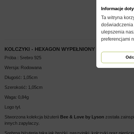
Informacje dot
Ta witryna kor
doświadczenia n
ulepszenia nas
preferencjami 
KOLCZYKI - HEXAGON WYPEŁNIONY - SREBRO
Odr
Próba : Srebro 925
Wersja: Rodowana
Długość: 1,05cm
Szerokość: 1,05cm
Waga: 0,84g
Logo tył.
Stworzona kolekcja biżuterii
Bee & Love by Lyson
została zainsp
innych zapylaczy.
Srebrna biżuteria taka jak brożki, naszyjniki, kolczyki oraz pierści