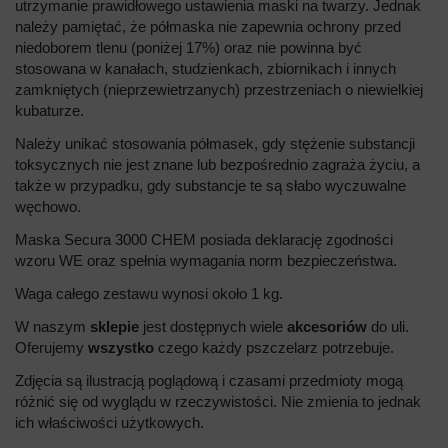
utrzymanie prawidłowego ustawienia maski na twarzy. Jednak
należy pamiętać, że półmaska nie zapewnia ochrony przed
niedoborem tlenu (poniżej 17%) oraz nie powinna być
stosowana w kanałach, studzienkach, zbiornikach i innych
zamkniętych (nieprzewietrzanych) przestrzeniach o niewielkiej
kubaturze.
Należy unikać stosowania półmasek, gdy stężenie substancji
toksycznych nie jest znane lub bezpośrednio zagraża życiu, a
także w przypadku, gdy substancje te są słabo wyczuwalne
węchowo.
Maska Secura 3000 CHEM posiada deklarację zgodności
wzoru WE oraz spełnia wymagania norm bezpieczeństwa.
Waga całego zestawu wynosi około 1 kg.
W naszym
sklepie
jest dostępnych wiele
akcesoriów
do uli.
Oferujemy
wszystko
czego każdy pszczelarz potrzebuje.
Zdjęcia są ilustracją poglądową i czasami przedmioty mogą
różnić się od wyglądu w rzeczywistości. Nie zmienia to jednak
ich właściwości użytkowych.