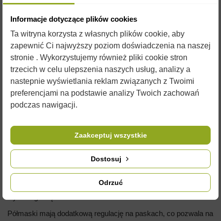
Informacje dotyczące plików cookies
Ta witryna korzysta z własnych plików cookie, aby
zapewnić Ci najwyższy poziom doświadczenia na naszej
OPIS
stronie . Wykorzystujemy również pliki cookie stron
trzecich w celu ulepszenia naszych usług, analizy a
nastepnie wyświetlania reklam związanych z Twoimi
Maska ochronna Secura 3000 CHEM to półmaska wykonana z
preferencjami na podstawie analizy Twoich zachowań
silikonu, która może być używana do odymiania apivarolem.
podczas nawigacji.
Zestaw jest gotowy do użycia i zawiera półmaskę Secura 3000
wraz z dwoma filtropochłaniaczami A2P3 i dwiema osłonkami
aerozolowymi.
Zaakceptuj wszystkie
Półmaska Secura 3000 zapewnia ochronę układu oddechowego
podczas odymiania apivarolem oraz podczas oprysków roślin i
Dostosuj
pracy w lakiernictwie. Nakładane osłonki aerozolowe chronią
filtropochłaniacze przed dużymi kroplami cieczy, co wydłuża ich
Odrzuć
żywotność. Ochrona ta jest szczególnie przydatna w przypadku
wysokiego stężenia aerozoli.
Półmaski mają dodatkową regulację na paskach, co pozwala na