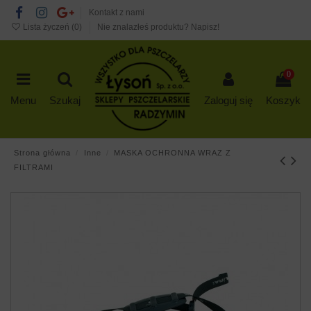
Kontakt z nami
Lista życzeń (
0
)
Nie znalazłeś produktu? Napisz!
0
Menu
Szukaj
Zaloguj się
Koszyk
Strona główna
Inne
MASKA OCHRONNA WRAZ Z
FILTRAMI