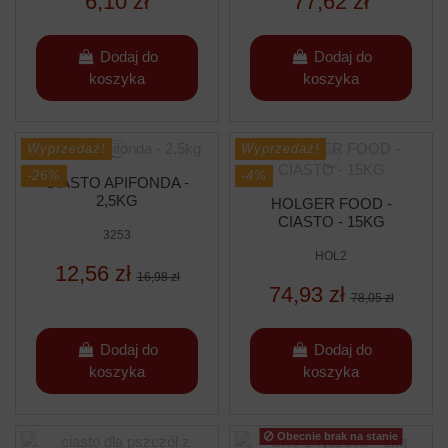
6,10 zł
77,62 zł
Dodaj do
Dodaj do
koszyka
koszyka
Wyprzedaż!
Wyprzedaż!
-26%
-4%
CIASTO APIFONDA -
2,5KG
HOLGER FOOD -
CIASTO - 15KG
3253
HOL2
12,56 zł
16,98 zł
74,93 zł
78,05 zł
Dodaj do
Dodaj do
koszyka
koszyka
Obecnie brak na stanie