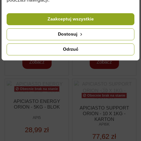
Obecnie brak na stanie
APIVITAL - 2,5KG
APIKAND BASIC –
Zaakceptuj wszystkie
CIASTO 1 KG
APIVITAL2
32470
Dostosuj
27,30 zł
7,18 zł
Odrzuć
Zobacz
Zobacz
Obecnie brak na stanie
Obecnie brak na stanie
APICIASTO ENERGY
ORION - 5KG - BLOK
APICIASTO SUPPORT
ORION - 10 X 1KG -
API5
KARTON
API6K
28,99 zł
77,62 zł