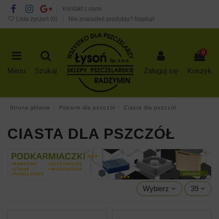
Kontakt z nami
Lista życzeń (
0
)
Nie znalazłeś produktu? Napisz!
0
Menu
Szukaj
Zaloguj się
Koszyk
Strona główna
Pokarm dla pszczół
Ciasta dla pszczół
CIASTA DLA PSZCZÓŁ
Wybierz
39