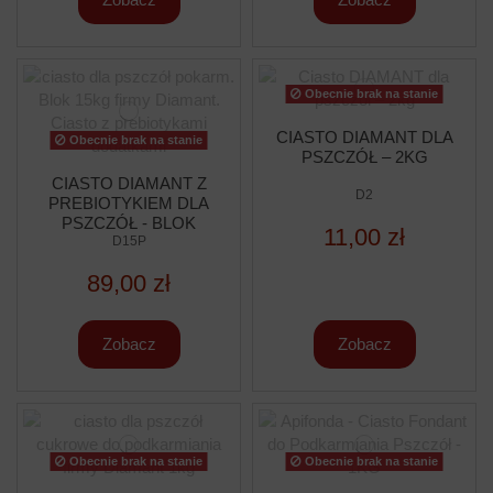
Obecnie brak na stanie
CIASTO DIAMANT DLA
Obecnie brak na stanie
PSZCZÓŁ – 2KG
CIASTO DIAMANT Z
D2
PREBIOTYKIEM DLA
PSZCZÓŁ - BLOK
11,00 zł
15KG
D15P
89,00 zł
Zobacz
Zobacz
Obecnie brak na stanie
Obecnie brak na stanie