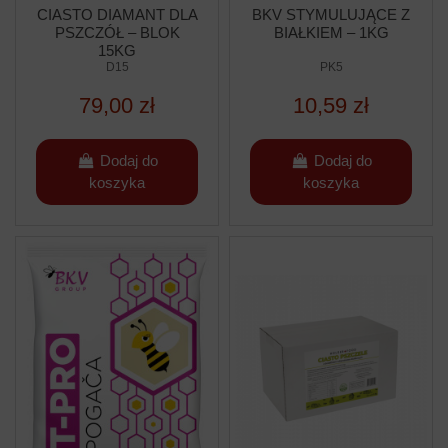
CIASTO DIAMANT DLA
BKV STYMULUJĄCE Z
PSZCZÓŁ – BLOK
BIAŁKIEM – 1KG
15KG
D15
PK5
79,00 zł
10,59 zł
Dodaj do
Dodaj do
koszyka
koszyka