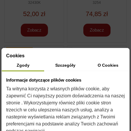
32430K
PSZCZÓŁ - 15KG
3254
52,00 zł
74,85 zł
Zobacz
Zobacz
Wyprzedaż!
Cookies
Obecnie brak na stanie
Obecnie brak na stanie
-14,1%
Zgody
Szczegóły
O Cookies
DIAMANT – FONDANT
APIKAND BASIC Z
Z PREBIOTYKIEM 5KG
WITAMINAMI - CIASTO
1KG
Informacje dotyczące plików cookies
D5P
32430
Ta witryna korzysta z własnych plików cookie, aby
27,49 zł
5,30 zł
32,00 zł
zapewnić Ci najwyższy poziom doświadczenia na naszej
stronie . Wykorzystujemy również pliki cookie stron
Zobacz
Zobacz
trzecich w celu ulepszenia naszych usług, analizy a
nastepnie wyświetlania reklam związanych z Twoimi
preferencjami na podstawie analizy Twoich zachowań
Obecnie brak na stanie
podczas nawigacji.