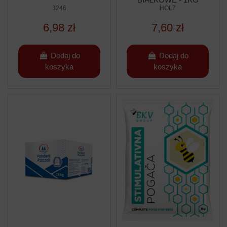
3246
HOL7
6,98 zł
7,60 zł
Dodaj do
Dodaj do
koszyka
koszyka