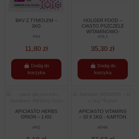
BKV Z TYMOLEM –
HOLGER FOOD –
1KG
CIASTO PSZCZELE
WITAMINOWO-
PK4
BIAŁKOWE 5 KG
HOL3
11,80 zł
35,30 zł
Dodaj do
Dodaj do
koszyka
koszyka
APICIASTO HERBS
APICIASTO VITAMINS
ORION – 1 KG
– 10 X 1KG - KARTON
API2
API4K