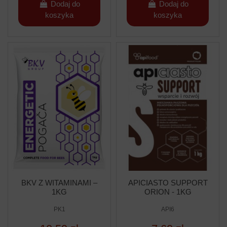
Dodaj do
Dodaj do
koszyka
koszyka
BKV Z WITAMINAMI –
APICIASTO SUPPORT
1KG
ORION - 1KG
PK1
API6