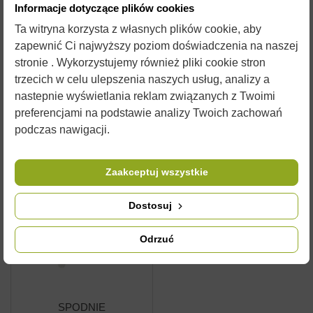
Informacje dotyczące plików cookies
108,00 zł
108,00 zł
135,00 zł
135,00 zł
Ta witryna korzysta z własnych plików cookie, aby
zapewnić Ci najwyższy poziom doświadczenia na naszej
Dodaj do
stronie . Wykorzystujemy również pliki cookie stron
Zobacz
koszyka
trzecich w celu ulepszenia naszych usług, analizy a
nastepnie wyświetlania reklam związanych z Twoimi
preferencjami na podstawie analizy Twoich zachowań
-20%
podczas nawigacji.
Zaakceptuj wszystkie
Dostosuj
Odrzuć
SPODNIE