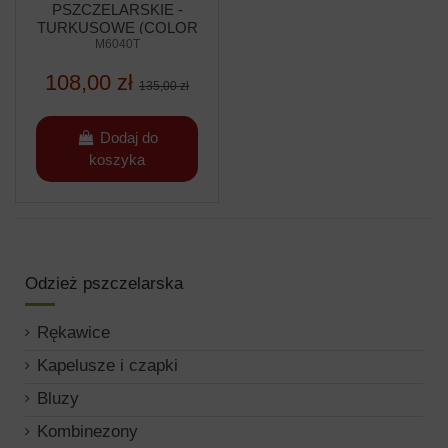
PSZCZELARSKIE -
TURKUSOWE (COLOR
M6040T
LINE)
108,00 zł
135,00 zł
Dodaj do
koszyka
Odzież pszczelarska
Rękawice
Kapelusze i czapki
Bluzy
Kombinezony