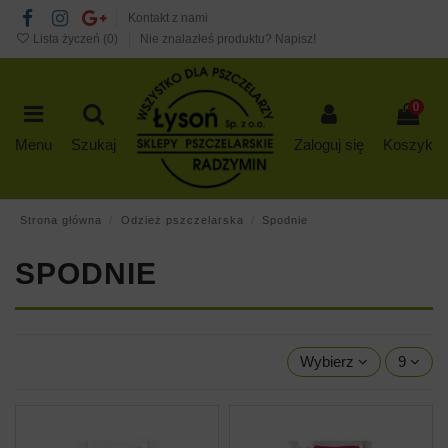
Kontakt z nami
Lista życzeń (
0
)
Nie znalazłeś produktu? Napisz!
0
Menu
Szukaj
Zaloguj się
Koszyk
Strona główna
Odzież pszczelarska
Spodnie
SPODNIE
Wybierz
9