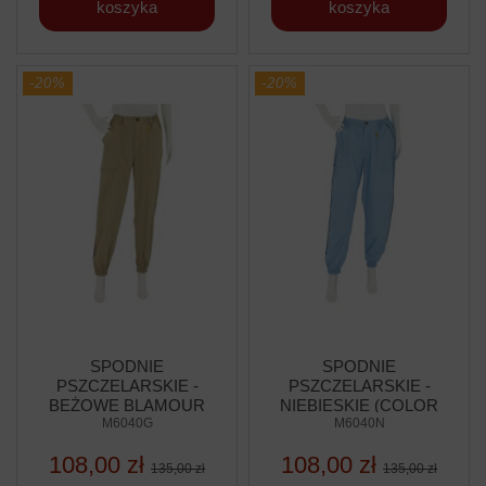
koszyka
koszyka
-20%
-20%
SPODNIE
SPODNIE
PSZCZELARSKIE -
PSZCZELARSKIE -
BEŻOWE BLAMOUR
NIEBIESKIE (COLOR
(COLOR LINE)
M6040G
M6040N
LINE)
108,00 zł
108,00 zł
135,00 zł
135,00 zł