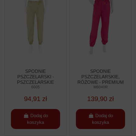
SPODNIE
SPODNIE
PSZCZELARSKI -
PSZCZELARSKIE,
PSZCZELARSKIE
RÓŻOWE - PREMIUM
6005
M6040R
LINE
94,91 zł
139,90 zł
Dodaj do
Dodaj do
koszyka
koszyka