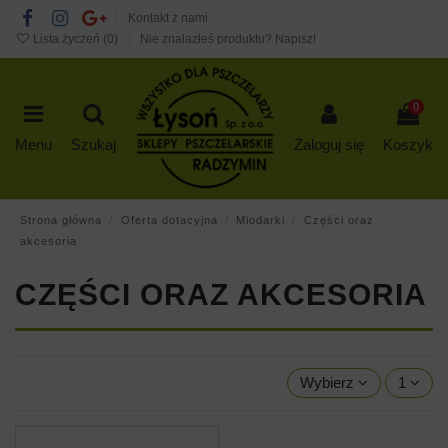
Kontakt z nami
Lista życzeń (
0
)
Nie znalazłeś produktu? Napisz!
0
Menu
Szukaj
Zaloguj się
Koszyk
Strona główna
Oferta dotacyjna
Miodarki
Części oraz
akcesoria
CZĘŚCI ORAZ AKCESORIA
Wybierz
1