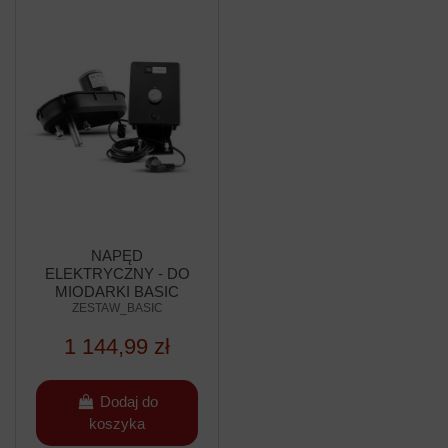
NAPĘD
ELEKTRYCZNY - DO
MIODARKI BASIC
(DEDYKOWANY DO
ZESTAW_BASIC
MIODARKI BASIC
1 144,99 zł
FIRMY ŁYSOŃ)
Dodaj do
koszyka