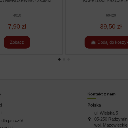
A NIERDZEWNA - 230MM
KAPELUSZ PSZCZEL
4010
60420
7,90 zł
39,50 zł
Zobacz
Dodaj do koszy
e
Kontakt z nami
ki
Polska
i
ul. Wiejska 5
05-250 Radzymin
dla pszczół
woj. Mazowieckie