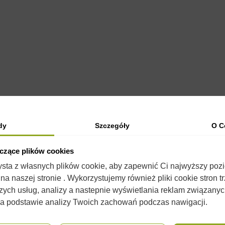
OPIS
SZCZEGÓŁY PRODUKTU
KOMENTARZE
(0)
dy
Szczegóły
O C
eczony przez nią. Dzięki zastosowaniu węzy plastry tworzone przez
yczące plików cookies
łtami komórek plastra pszczelego umieszczany w ramce. Rozmiar do
zysta z własnych plików cookie, aby zapewnić Ci najwyższy poz
a naszej stronie . Wykorzystujemy również pliki cookie stron t
zych usług, analizy a nastepnie wyświetlania reklam związany
na podstawie analizy Twoich zachowań podczas nawigacji.
leźć
podkurzacze
, przyda się również
dłuto
dla ułatwienia pracy
 się od wyglądu w rzeczywistości. Nie zmienia to jednak ich właści