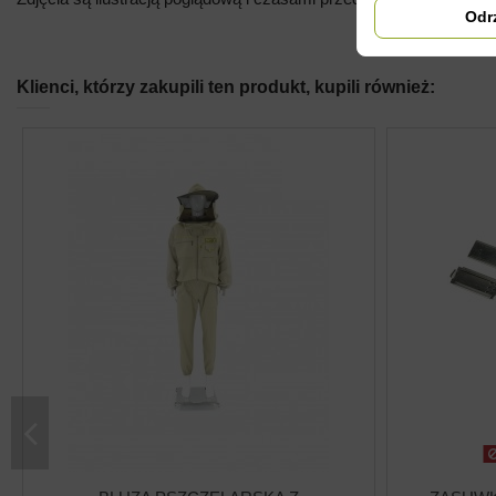
Odr
Klienci, którzy zakupili ten produkt, kupili również: