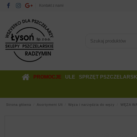
Kontakt z nami
PROMOCJE
ULE
SPRZĘT PSZCZELARSK
Strona główna
Asortyment Uli
Węza i narzędzia do węzy
WĘZA W