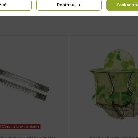
zuć
Dostosuj
Zaakceptu
Obecnie brak na stanie