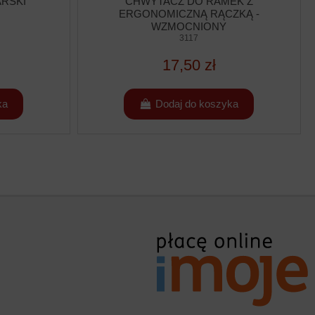
ARSKI
CHWYTACZ DO RAMEK Z
ERGONOMICZNĄ RĄCZKĄ -
WZMOCNIONY
3117
17,50 zł
ka
Dodaj do koszyka