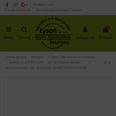
Kontakt z nami
Lista życzeń (
0
)
Nie znalazłeś produktu? Napisz!
0
Menu
Szukaj
Zaloguj się
Koszyk
Strona główna
Miodarki
Części i Akcesoria do miodarki
NAPĘD ELEKTRYCZNY - DO MIODARKI BASIC
(DEDYKOWANY DO MIODARKI BASIC FIRMY ŁYSOŃ)