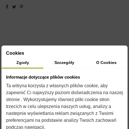
Cookies
OPIS
Zgody
Szczegóły
O Cookies
Informacje dotyczące plików cookies
NAPĘD ELEKTRYCZNY
Ta witryna korzysta z własnych plików cookie, aby
- DO MIODARKI BASIC
zapewnić Ci najwyższy poziom doświadczenia na naszej
stronie . Wykorzystujemy również pliki cookie stron
(DEDYKOWANY DO
trzecich w celu ulepszenia naszych usług, analizy a
nastepnie wyświetlania reklam związanych z Twoimi
MIODARKI BASIC
preferencjami na podstawie analizy Twoich zachowań
podczas nawigacji.