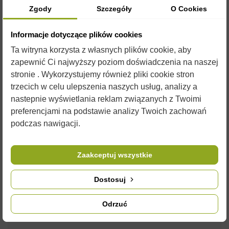
Zgody
Szczegóły
O Cookies
Informacje dotyczące plików cookies
Ta witryna korzysta z własnych plików cookie, aby
OPIS
zapewnić Ci najwyższy poziom doświadczenia na naszej
stronie . Wykorzystujemy również pliki cookie stron
trzecich w celu ulepszenia naszych usług, analizy a
PRZEGRODA PIONOWA DREWNIANA -
nastepnie wyświetlania reklam związanych z Twoimi
WARSZAWSKA POSZERZANA
preferencjami na podstawie analizy Twoich zachowań
Do
przegrody
polecamy
podkarmiaczki
pasujące do każdego
podczas nawigacji.
rodzaju ula. W naszej ofercie można znaleźć również
pełnowartościowe
ciasta
oraz
syropy
.
Zaakceptuj wszystkie
Zdjęcia są ilustracją poglądową i czasami przedmioty mogą
różnić się od wyglądu w rzeczywistości. Nie zmienia to jednak
ich właściwości użytkowych.
Dostosuj
Odrzuć
SZCZEGÓŁY PRODUKTU