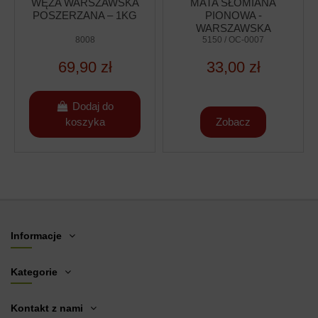
WĘZA WARSZAWSKA
MATA SŁOMIANA
POSZERZANA – 1KG
PIONOWA -
WARSZAWSKA
8008
POSZERZANA
5150 / OC-0007
69,90 zł
33,00 zł
Dodaj do
koszyka
Zobacz
Informacje
Kategorie
Kontakt z nami