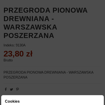
PRZEGRODA PIONOWA
DREWNIANA -
WARSZAWSKA
POSZERZANA
Indeks:
9130A
23,80 zł
Brutto
PRZEGRODA PIONOWA DREWNIANA - WARSZAWSKA
POSZERZANA
Cookies