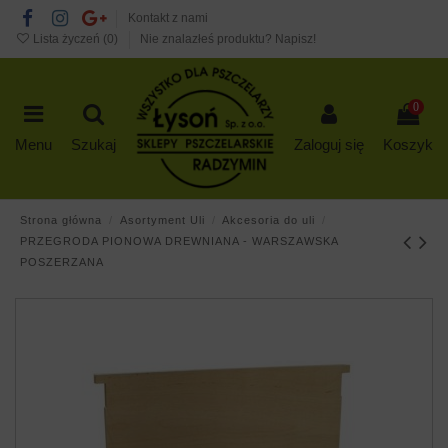
Kontakt z nami
Lista życzeń (
0
)
Nie znalazłeś produktu? Napisz!
0
Menu
Szukaj
Zaloguj się
Koszyk
Strona główna
Asortyment Uli
Akcesoria do uli
PRZEGRODA PIONOWA DREWNIANA - WARSZAWSKA
POSZERZANA