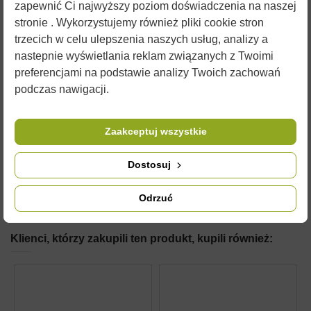
produkty reklamowe i banery. W naszej ofercie znajdą również
zapewnić Ci najwyższy poziom doświadczenia na naszej
Państwo pudełka na miód.
stronie . Wykorzystujemy również pliki cookie stron
trzecich w celu ulepszenia naszych usług, analizy a
Zdjęcia są ilustracją poglądową i czasami przedmioty mogą
nastepnie wyświetlania reklam związanych z Twoimi
różnić się od wyglądu w rzeczywistości. Nie zmienia to jednak
ich właściwości użytkowych.
preferencjami na podstawie analizy Twoich zachowań
podczas nawigacji.
SZCZEGÓŁY PRODUKTU
Zaakceptuj wszystkie
KOMENTARZE (0)
Dostosuj
Odrzuć
Klienci, którzy zakupili ten produkt, kupili również: