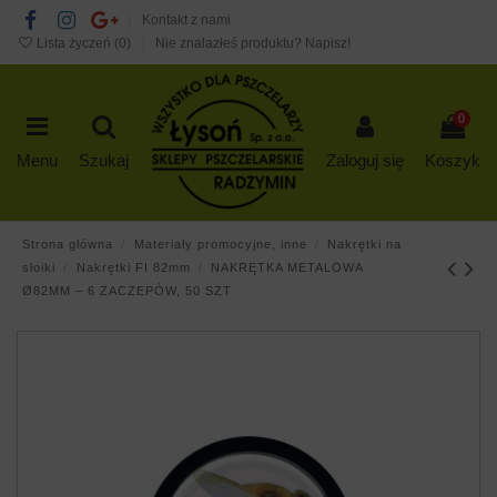
Kontakt z nami
Lista życzeń (
0
)
Nie znalazłeś produktu? Napisz!
0
Menu
Szukaj
Zaloguj się
Koszyk
Strona główna
Materiały promocyjne, inne
Nakrętki na
słoiki
Nakrętki FI 82mm
NAKRĘTKA METALOWA
Ø82MM – 6 ZACZEPÓW, 50 SZT