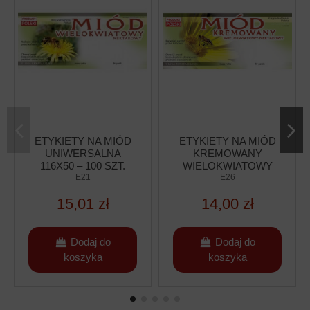
ETYKIETY NA MIÓD
ETYKIETY NA MIÓD
UNIWERSALNA
KREMOWANY
116X50 – 100 SZT.
WIELOKWIATOWY
E21
NEKTAROWY 116X50
E26
– 100 SZT.
15,01 zł
14,00 zł
Dodaj do
Dodaj do
koszyka
koszyka