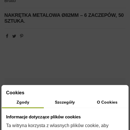
Brutto
NAKRĘTKA METALOWA Ø82MM – 6 ZACZEPÓW, 50
SZTUKA.
OPIS
Cookies
Zgody
Szczegóły
O Cookies
Duża nakrętka posiada rozmiar 82 mm, 6 zaczepów.
Cena za 50 szt.
Informacje dotyczące plików cookies
Ta witryna korzysta z własnych plików cookie, aby
Do nakrętek polecamy dozowniki, przydadzą się również