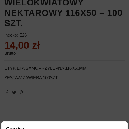
WIELOKWIATOWY
NEKTAROWY 116X50 – 100
SZT.
Indeks:
E26
14,00 zł
Brutto
ETYKIETA SAMOPRZYLEPNA 116X50MM
ZESTAW ZAWIERA 100SZT.
Cookies