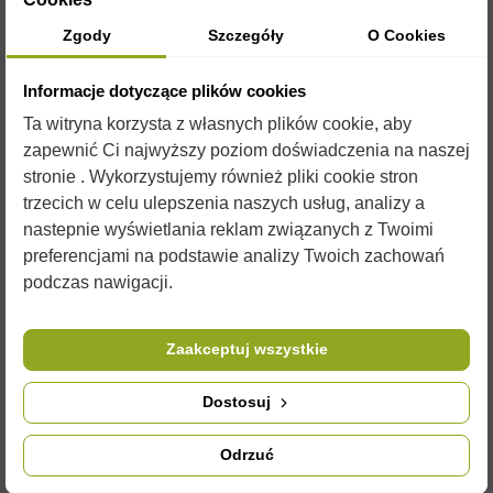
Zgody
Szczegóły
O Cookies
OPIS
Informacje dotyczące plików cookies
Ta witryna korzysta z własnych plików cookie, aby
Paczka etykiet samoprzylepnych na miód.
zapewnić Ci najwyższy poziom doświadczenia na naszej
Wymiary etykiet: 116 mm na 50 mm.
stronie . Wykorzystujemy również pliki cookie stron
trzecich w celu ulepszenia naszych usług, analizy a
Paczka zawiera 100 sztuk.
nastepnie wyświetlania reklam związanych z Twoimi
Do etykiety polecamy również nasze ciekawe
nakrętki
preferencjami na podstawie analizy Twoich zachowań
na słoiki, w naszej ofercie można znaleźć również
broszurki
podczas nawigacji.
informacyjne lub banery, proponujemy także
ciekawe
opakowania
na prezent do miodu.
Zdjęcia są ilustracją poglądową i czasami przedmioty mogą
Zaakceptuj wszystkie
różnić się od wyglądu w rzeczywistości. Nie zmienia to jednak
ich właściwości użytkowych.
Dostosuj
Odrzuć
SZCZEGÓŁY PRODUKTU