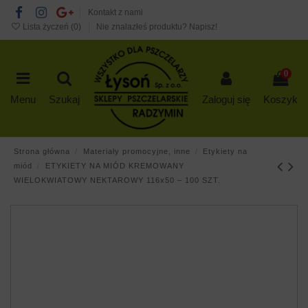
Kontakt z nami
Lista życzeń (
0
)
Nie znalazłeś produktu? Napisz!
0
Menu
Szukaj
Zaloguj się
Koszyk
Strona główna
Materiały promocyjne, inne
Etykiety na
miód
ETYKIETY NA MIÓD KREMOWANY
WIELOKWIATOWY NEKTAROWY 116x50 – 100 SZT.