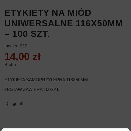
ETYKIETY NA MIÓD
UNIWERSALNE 116X50MM
– 100 SZT.
Indeks:
E10
14,00 zł
Brutto
ETYKIETA SAMOPRZYLEPNA 116X50MM
ZESTAW ZAWIERA 100SZT.