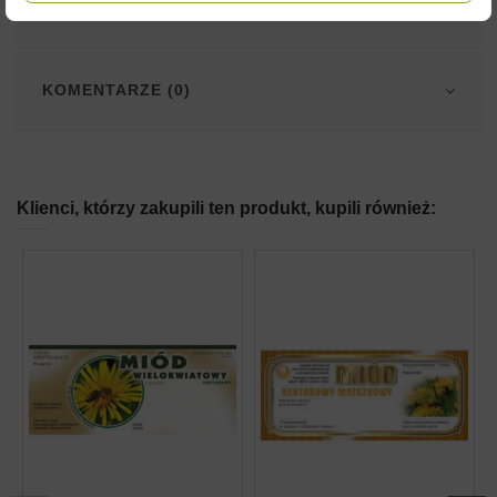
SZCZEGÓŁY PRODUKTU
KOMENTARZE (0)
Klienci, którzy zakupili ten produkt, kupili również: