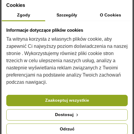
Cookies
Zgody
Szczegóły
O Cookies
OPIS
Informacje dotyczące plików cookies
Ta witryna korzysta z własnych plików cookie, aby
zapewnić Ci najwyższy poziom doświadczenia na naszej
Paczka etykiet samoprzylepnych na miód.
stronie . Wykorzystujemy również pliki cookie stron
Wymiary etykiet: 116 mm na 50 mm.
trzecich w celu ulepszenia naszych usług, analizy a
Paczka zawiera 100 sztuk.
nastepnie wyświetlania reklam związanych z Twoimi
preferencjami na podstawie analizy Twoich zachowań
Do etykiety polecamy również nasze ciekawe
nakrętki
podczas nawigacji.
na słoiki, w naszej ofercie można znaleźć również
broszurki
informacyjne, proponujemy także ciekawe
opakowania
na
prezent do miodu.
Zaakceptuj wszystkie
Zdjęcia są ilustracją poglądową i czasami przedmioty mogą
różnić się od wyglądu w rzeczywistości. Nie zmienia to jednak
Dostosuj
ich właściwości użytkowych.
Odrzuć