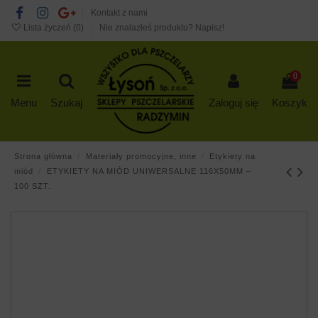
Kontakt z nami
Lista życzeń (
0
)
Nie znalazłeś produktu? Napisz!
0
Menu
Szukaj
Zaloguj się
Koszyk
Strona główna
Materiały promocyjne, inne
Etykiety na
miód
ETYKIETY NA MIÓD UNIWERSALNE 116X50MM –
100 SZT.