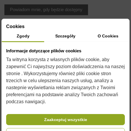
Cookies
Zgody
Szczegóły
O Cookies
Informacje dotyczące plików cookies
Ta witryna korzysta z własnych plików cookie, aby
zapewnić Ci najwyższy poziom doświadczenia na naszej
OPIS
stronie . Wykorzystujemy również pliki cookie stron
trzecich w celu ulepszenia naszych usług, analizy a
nastepnie wyświetlania reklam związanych z Twoimi
Paczka etykiet samoprzylepnych na miód.
preferencjami na podstawie analizy Twoich zachowań
Wymiary etykiet: 116 mm na 50 mm.
podczas nawigacji.
Paczka zawiera 100 sztuk.
Do etykiety polecamy również nasze ciekawe
nakrętki
Zaakceptuj wszystkie
na słoiki, w naszej ofercie można znaleźć również
broszurki
informacyjne lub banery, proponujemy także