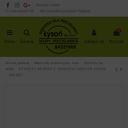
Kontakt z nami
Lista życzeń (
0
)
Nie znalazłeś produktu? Napisz!
0
Menu
Szukaj
Zaloguj się
Koszyk
Strona główna
Materiały promocyjne, inne
Etykiety na
miód
ETYKIETY NA MIÓD Z TERENÓW LEŚNYCH 116X50
– 100 SZT.