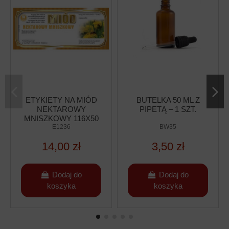
ETYKIETY NA MIÓD
BUTELKA 50 ML Z
NEKTAROWY
PIPETĄ – 1 SZT.
MNISZKOWY 116X50
– 100 SZT.
E1236
BW35
14,00 zł
3,50 zł
Dodaj do
Dodaj do
koszyka
koszyka