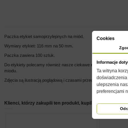
Paczka etykiet samoprzylepnych na miód.
Cookies
Wymiary etykiet: 116 mm na 50 mm.
Zgo
Paczka zawiera 100 sztuk.
Informacje dot
Do etykiety polecamy również nasze ciekawe
nakrętki
na słoiki,
Ta witryna kor
miodu.
doświadczenia n
Zdjęcia są ilustracją poglądową i czasami przedmioty mogą różnić
ulepszenia nas
preferencjami 
Klienci, którzy zakupili ten produkt, kupili również:
Odr