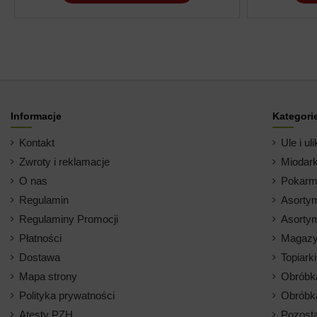
Informacje
Kategori
Kontakt
Ule i uli
Zwroty i reklamacje
Miodark
O nas
Pokarm 
Regulamin
Asortym
Regulaminy Promocji
Asortym
Płatności
Magazy
Dostawa
Topiark
Mapa strony
Obróbk
Polityka prywatności
Obróbk
Atesty PZH
Pozosta