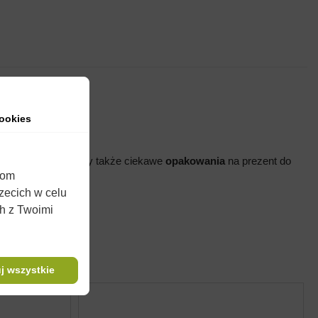
ookies
banery, proponujemy także ciekawe
opakowania
na prezent do
iom
rzecich w celu
wości użytkowych.
ch z Twoimi
j wszystkie