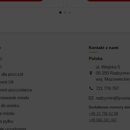
e
Kontakt z nami
ki
Polska
i
ul. Wiejska 5
05-250 Radzymin
dla pszczół
woj. Mazowieckie
ent Uli
721 776 767
ent pszczelarza
nowanie miodu
radzymin@lysons
i do wosku
Dodatkowe numery tel
a miodu
+48 22 786 62 89
+48 666 341 447
a pyłku
łe urządzenia