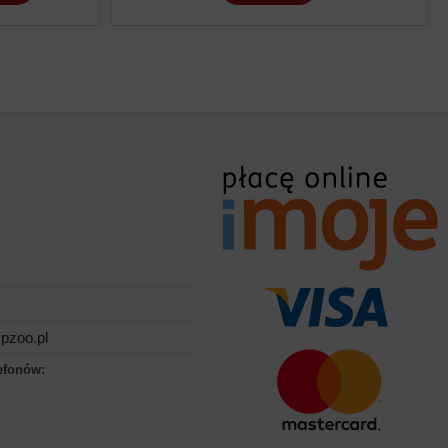
pzoo.pl
efonów: