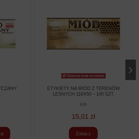
Obecnie brak na stanie
YCZANY
ETYKIETY NA MIÓD Z TERENÓW
.
LEŚNYCH 116X50 – 100 SZT.
E95
15,01 zł
ka
Zobacz