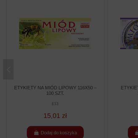
ETYKIETY NA MIÓD LIPOWY 116X50 –
ETYKIE
100 SZT.
E13
15,01 zł
Dodaj do koszyka