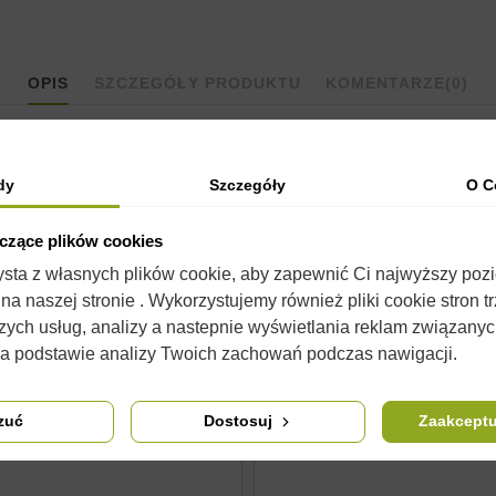
OPIS
SZCZEGÓŁY PRODUKTU
KOMENTARZE
(0)
dy
Szczegóły
O C
yczące plików cookies
 w naszej ofercie można znaleźć również
broszurki
informacyjne lub 
zysta z własnych plików cookie, aby zapewnić Ci najwyższy poz
a naszej stronie . Wykorzystujemy również pliki cookie stron t
 się od wyglądu w rzeczywistości. Nie zmienia to jednak ich właści
zych usług, analizy a nastepnie wyświetlania reklam związany
na podstawie analizy Twoich zachowań podczas nawigacji.
zuć
Dostosuj
Zaakceptu