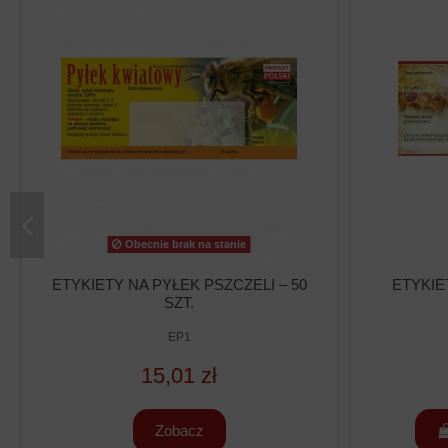
Obecnie brak na stanie
ETYKIETY NA PYŁEK PSZCZELI – 50
ETYKIET
SZT.
EP1
15,01 zł
Zobacz