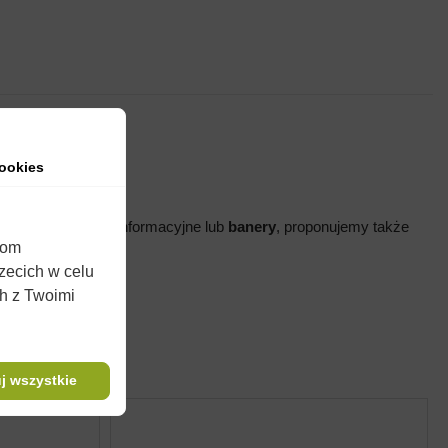
ookies
również
broszurki
informacyjne lub
banery
, proponujemy także
iom
rzecich w celu
wości użytkowych.
ch z Twoimi
j wszystkie