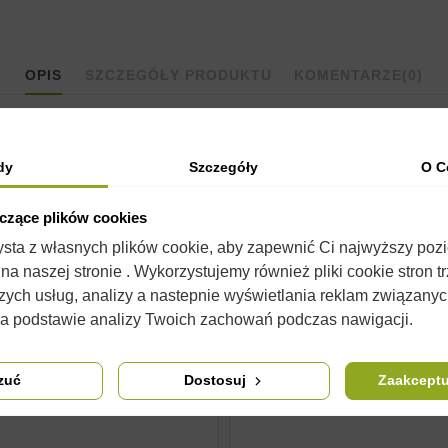
OPIS
SZCZEGÓŁY PRODUKTU
KOMENTARZE
(0)
dy
Szczegóły
O C
yczące plików cookies
raz
banderolki
proste 22x142mm, w naszej ofercie można znaleźć 
zysta z własnych plików cookie, aby zapewnić Ci najwyższy poz
a naszej stronie . Wykorzystujemy również pliki cookie stron t
 się od wyglądu w rzeczywistości. Nie zmienia to jednak ich właści
zych usług, analizy a nastepnie wyświetlania reklam związany
na podstawie analizy Twoich zachowań podczas nawigacji.
zuć
Dostosuj
Zaakceptu