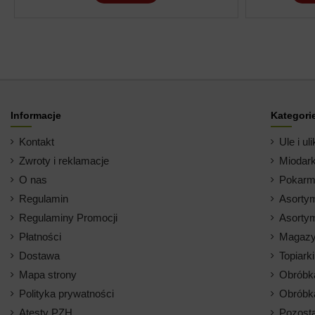
Informacje
Kategori
Kontakt
Ule i uli
Zwroty i reklamacje
Miodark
O nas
Pokarm 
Regulamin
Asortym
Regulaminy Promocji
Asortym
Płatności
Magazy
Dostawa
Topiark
Mapa strony
Obróbk
Polityka prywatności
Obróbk
Atesty PZH
Pozosta