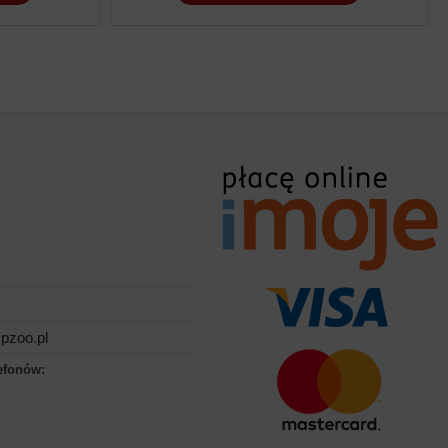
pzoo.pl
efonów: