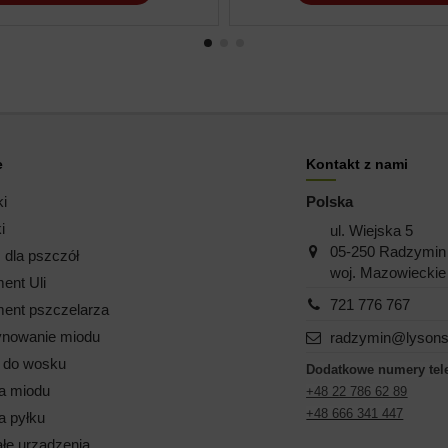
e
Kontakt z nami
ki
Polska
i
ul. Wiejska 5
05-250 Radzymin
dla pszczół
woj. Mazowieckie
ent Uli
721 776 767
ent pszczelarza
nowanie miodu
radzymin@lysons
i do wosku
Dodatkowe numery tel
a miodu
+48 22 786 62 89
+48 666 341 447
a pyłku
łe urządzenia