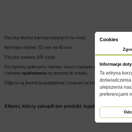
Paczka etykiet samoprzylepnych na miód.
Cookies
Wymiary etykiet: 92 mm na 60 mm.
Zgo
Paczka zawiera 100 sztuk.
Informacje dot
Do etykiety polecamy również nasze ciekawe
nakrętki
na słoiki o
Ta witryna kor
ciekawe
opakowania
na prezent do miodu.
doświadczenia n
Zdjęcia są ilustracją poglądową i czasami przedmioty mogą różnić
ulepszenia nas
preferencjami 
Klienci, którzy zakupili ten produkt, kupili również:
Odr