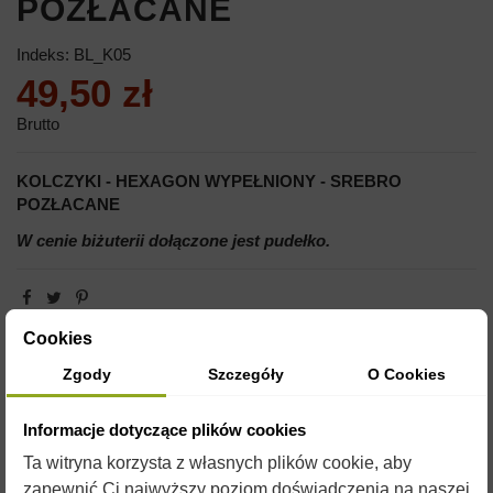
POZŁACANE
Indeks:
BL_K05
49,50 zł
Brutto
KOLCZYKI - HEXAGON WYPEŁNIONY - SREBRO
POZŁACANE
W cenie biżuterii dołączone jest pudełko.
Cookies
Zgody
Szczegóły
O Cookies
Informacje dotyczące plików cookies
Ta witryna korzysta z własnych plików cookie, aby
zapewnić Ci najwyższy poziom doświadczenia na naszej
OPIS