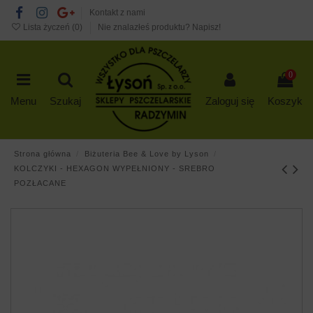
Kontakt z nami
Lista życzeń (
0
)
Nie znalazłeś produktu? Napisz!
0
Menu
Szukaj
Zaloguj się
Koszyk
Strona główna
Biżuteria Bee & Love by Lyson
KOLCZYKI - HEXAGON WYPEŁNIONY - SREBRO
POZŁACANE