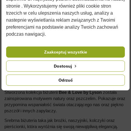
stronie . Wykorzystujemy również pliki cookie stron
trzecich w celu ulepszenia naszych usług, analizy a
KOLCZYKI - HEXAGON WYPEŁNIONY - SREBRO
nastepnie wyświetlania reklam związanych z Twoimi
POZŁACANE
preferencjami na podstawie analizy Twoich zachowań
podczas nawigacji.
Próba : Srebro 925
Wersja: Pozłacane
Zaakceptuj wszystkie
Długość: 1,05cm
Szerokość: 1,05cm
Dostosuj
Waga: 0,84g
Odrzuć
Logo tył.
Stworzona kolekcja biżuterii
Bee & Love by Lyson
została
zainspirowana motywem natury oraz pszczelim. Pokazuje oraz
przypomina wspaniałość świata otaczającego nas oraz piękno
pszczół i innych zapylaczy.
Srebrna biżuteria taka jak brożki, naszyjniki, kolczyki oraz
pierścionki, która wyróżnia się swoją niewątpliwą elegancją.