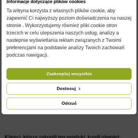
DO SITA -
Informacje dotyczące plików cookies
Ta witryna korzysta z własnych plików cookie, aby
CYLINDRYCZNEGO
zapewnić Ci najwyższy poziom doświadczenia na naszej
stronie . Wykorzystujemy również pliki cookie stron
Do
stojaka
polecamy solidne
sita
. Polecamy również przydatne
trzecich w celu ulepszenia naszych usług, analizy a
miodarki
oraz
odstojniki
.
nastepnie wyświetlania reklam związanych z Twoimi
preferencjami na podstawie analizy Twoich zachowań
Zdjęcia są ilustracją poglądową i czasami przedmioty mogą
podczas nawigacji.
różnić się od wyglądu w rzeczywistości. Nie zmienia to jednak
ich właściwości użytkowych.
Zaakceptuj wszystkie
SZCZEGÓŁY PRODUKTU
Dostosuj
Odrzuć
KOMENTARZE (0)
Klienci, którzy zakupili ten produkt, kupili również: