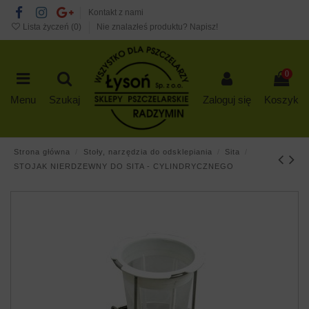
Kontakt z nami
Lista życzeń (
0
)
Nie znalazłeś produktu? Napisz!
0
Menu
Szukaj
Zaloguj się
Koszyk
Strona główna
Stoły, narzędzia do odsklepiania
Sita
STOJAK NIERDZEWNY DO SITA - CYLINDRYCZNEGO