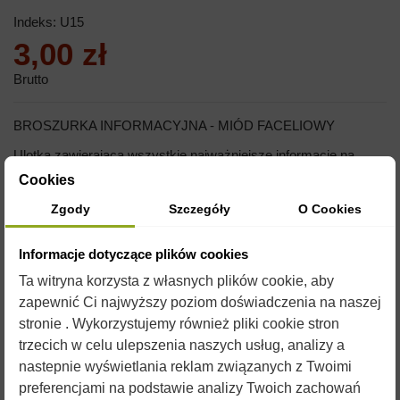
Indeks:
U15
3,00 zł
Brutto
BROSZURKA INFORMACYJNA - MIÓD FACELIOWY
Ulotka zawierająca wszystkie najważniejsze informacje na
temat miodu.
Cookies
Zgody
Szczegóły
O Cookies
Informacje dotyczące plików cookies
Ta witryna korzysta z własnych plików cookie, aby
zapewnić Ci najwyższy poziom doświadczenia na naszej
stronie . Wykorzystujemy również pliki cookie stron
trzecich w celu ulepszenia naszych usług, analizy a
nastepnie wyświetlania reklam związanych z Twoimi
OPIS
preferencjami na podstawie analizy Twoich zachowań