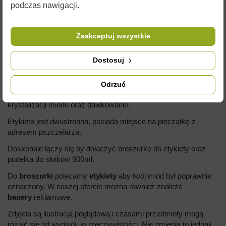
podczas nawigacji.
BROSZURKA INFORMACYJNA - MIÓD FACELIOWY
Zaakceptuj wszystkie
Opakowanie zawiera 20 sztuk.
wymiary: 10,5 cm x 14,8 cm
Dostosuj
Broszurka która zawiera informacyjne na temat miodu
faceliowego. Jak powstaje oraz ciekawostki na temat życia
Odrzuć
pszczół. Posiada również ważne informacje na temat
krystalizacji miodu oraz dawkowanie.
Etykieta jest dwustronna, posiada miejsce na pieczątkę z
adresem pszczelarza.
Doskonale łączy się by dołączyć broszurkę do etykiety oraz
pudełka do słoików 900ml.
Do
broszurki
polecamy
etykiety
aby twój miód był poprawnie
oznaczony. W naszej ofercie można również znaleźć
banery
reklamowe.
Zdjęcia są ilustracją poglądową i czasami przedmioty mogą
różnić się od wyglądu w rzeczywistości. Nie zmienia to jednak