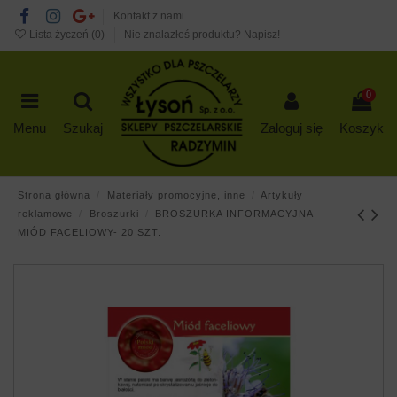
Kontakt z nami
Lista życzeń (
0
)
Nie znalazłeś produktu? Napisz!
0
Menu
Szukaj
Zaloguj się
Koszyk
Strona główna
Materiały promocyjne, inne
Artykuły
reklamowe
Broszurki
BROSZURKA INFORMACYJNA -
MIÓD FACELIOWY- 20 SZT.