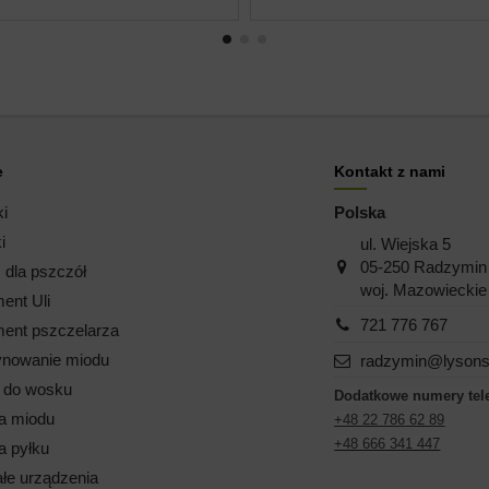
e
Kontakt z nami
ki
Polska
i
ul. Wiejska 5
05-250 Radzymin
dla pszczół
woj. Mazowieckie
ent Uli
721 776 767
ent pszczelarza
nowanie miodu
radzymin@lysons
i do wosku
Dodatkowe numery tel
a miodu
+48 22 786 62 89
+48 666 341 447
a pyłku
łe urządzenia