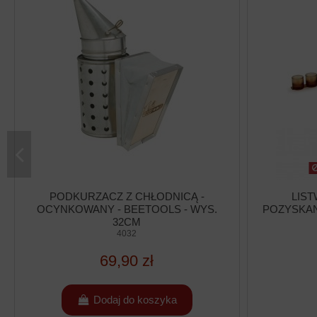
PODKURZACZ Z CHŁODNICĄ -
LIST
OCYNKOWANY - BEETOOLS - WYS.
POZYSKAN
32CM
4032
69,90 zł
Dodaj do koszyka