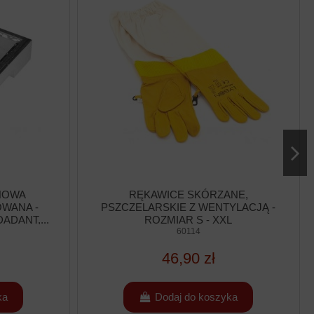
NOWA
RĘKAWICE SKÓRZANE,
OWANA -
PSZCZELARSKIE Z WENTYLACJĄ -
ADANT,...
ROZMIAR S - XXL
60114
46,90 zł
ka
Dodaj do koszyka