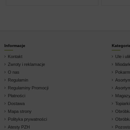
Informacje
Kategori
Kontakt
Ule i uli
Zwroty i reklamacje
Miodark
O nas
Pokarm 
Regulamin
Asortym
Regulaminy Promocji
Asortym
Płatności
Magazy
Dostawa
Topiark
Mapa strony
Obróbk
Polityka prywatności
Obróbk
Atesty PZH
Pozosta