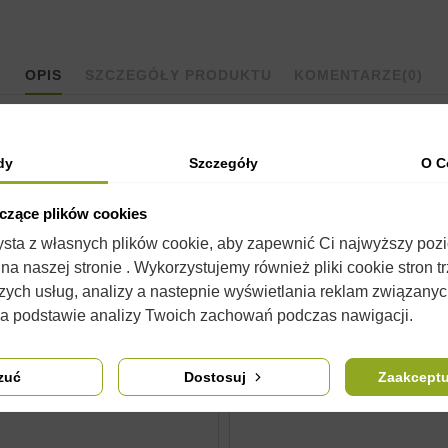
OPIS
SZCZEGÓŁY PRODUKTU
KOMENTARZE
(0)
dy
Szczegóły
O C
yczące plików cookies
ianowe dadant,
idealnie nadające się do podkarmiaczki
.
Wykonane z 
zysta z własnych plików cookie, aby zapewnić Ci najwyższy poz
a naszej stronie . Wykorzystujemy również pliki cookie stron t
 się od wyglądu w rzeczywistości. Nie zmienia to jednak ich właści
zych usług, analizy a nastepnie wyświetlania reklam związany
na podstawie analizy Twoich zachowań podczas nawigacji.
zuć
Dostosuj
Zaakceptu