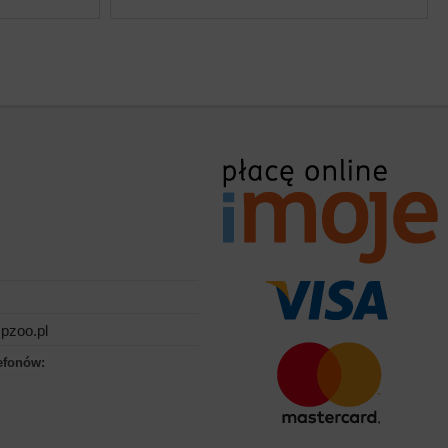
pzoo.pl
efonów: