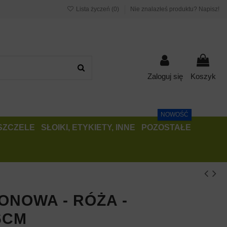
Lista życzeń (
0
)
Nie znalazłeś produktu? Napisz!
Zaloguj się
Koszyk
NOWOŚĆ
PSZCZELE
SŁOIKI, ETYKIETY, INNE
POZOSTAŁE
ONOWA - RÓŻA -
6CM