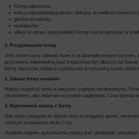
Forma silikonowa,
knot o odpowiedniej grubości, dobrany do wielkości świeczki
gumka recepturka
wykałaczka
silikon w sprayu (opcjonalnie) Formę można spryskać w środku 
1. Przygotowanie formy
Jeśli zamierzamy odlewać świece ze skomplikowanym wzorem, to n
przycinamy odpowiednią ilość knota (musi być dłuższy niż forma)
formę. Na koniec wbijamy wykałaczkę w końcówkę knota i dobrz
2. Zalanie formy woskiem
Należy rozpuścić wosk w naczyniu (najlepiej emaliowanym). Prz
strumieniem, aby dotarł we wszystkie zagłębienia. Czas tężenia w
3. Wyjmowanie świecy z formy
Gdy wosk zastygnie aż będzie zimy to ściągamy gumki, otwieramy
świeczki zostawiamy około 1 cm.
Ostatnim etapem wykończenia świecy jest "obrobienie" nożykie