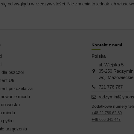
 się od wyglądu w rzeczywistości. Nie zmienia to jednak ich właści
e
Kontakt z nami
ki
Polska
i
ul. Wiejska 5
05-250 Radzymin
dla pszczół
woj. Mazowieckie
ent Uli
721 776 767
ent pszczelarza
nowanie miodu
radzymin@lysons
i do wosku
Dodatkowe numery tel
a miodu
+48 22 786 62 89
+48 666 341 447
a pyłku
łe urządzenia