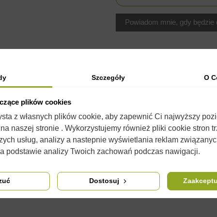
dy
Szczegóły
O C
yczące plików cookies
zysta z własnych plików cookie, aby zapewnić Ci najwyższy poz
OPIS
SZCZEGÓŁY PRODUKTU
KOMENTARZE
(0)
a naszej stronie . Wykorzystujemy również pliki cookie stron t
zych usług, analizy a nastepnie wyświetlania reklam związany
konu o plastycznych właściwościach umożliwiających wielokrotne ic
na podstawie analizy Twoich zachowań podczas nawigacji.
ie jej silikonem w sprayu. Silikon jest jednocześnie konserwantem 
oskonałego urozmaicenia produkcji świec
przydadzą się barwniki i
zuć
Dostosuj
Zaakceptu
tych krokach: