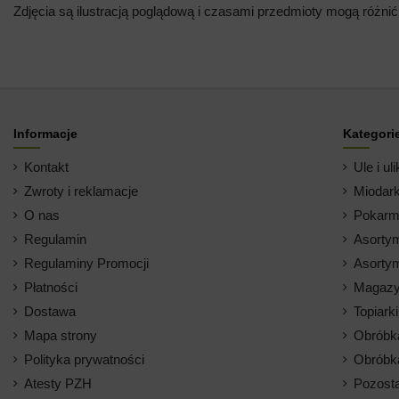
Zdjęcia są ilustracją poglądową i czasami przedmioty mogą różnić
Informacje
Kategori
Kontakt
Ule i uli
Zwroty i reklamacje
Miodark
O nas
Pokarm 
Regulamin
Asortym
Regulaminy Promocji
Asortym
Płatności
Magazy
Dostawa
Topiark
Mapa strony
Obróbk
Polityka prywatności
Obróbk
Atesty PZH
Pozosta