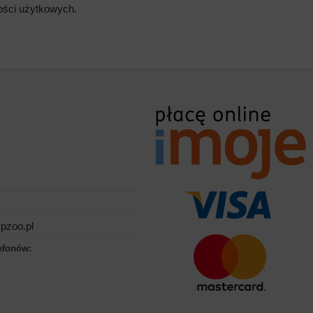
wości użytkowych.
pzoo.pl
efonów: