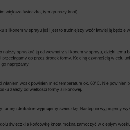
 (im większa świeczka, tym grubszy knot)
silikonem w sprayu jeśli jest to trudniejszy wzór łatwiej ją będzie w
ależy spryskać ją od wewnątrz silikonem w sprayu, dzięki temu bę
 i przeciągamy go przez środek formy. Kolejną czynnością w celu un
e go naprężamy.
ed wlaniem wosk powinien mieć temperaturę ok. 60°C. Nie powinien
osku zależy od wielkości formy silikonowej.
 formę i delikatnie wyjmujemy świeczkę. Następnie wyjmujemy wyka
m dołu świeczki a końcówkę knota można zamoczyć w ciepłym wosku