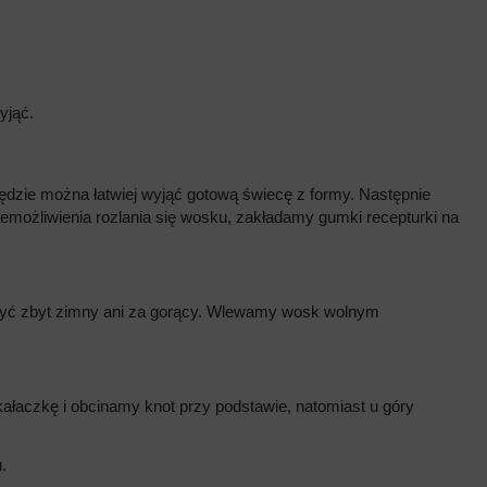
yjąć.
dzie można łatwiej wyjąć gotową świecę z formy. Następnie
iemożliwienia rozlania się wosku, zakładamy gumki recepturki na
 być zbyt zimny ani za gorący. Wlewamy wosk wolnym
łaczkę i obcinamy knot przy podstawie, natomiast u góry
.