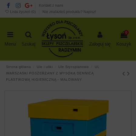
Kontakt z nami
Lista życzeń (
0
)
Nie znalazłeś produktu? Napisz!
0
Menu
Szukaj
Zaloguj się
Koszyk
Strona główna
Ule i uliki
Ule Styropianowe
UL
WARSZASKI POSZERZANY Z WYSOKĄ DENNICĄ
PLASTIKOWĄ HIGIENICZNĄ - MALOWANY