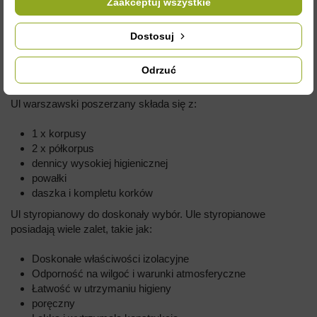
OPIS
Zaakceptuj wszystkie
Dostosuj
UL WARSZASKI POSZERZANY Z WYSOKĄ
DENNICĄ PLASTIKOWĄ HIGIENICZNĄ -
Odrzuć
MALOWANY
Ul warszawski poszerzany składa się z:
1 x korpusy
2 x półkorpus
dennicy wysokiej higienicznej
powałki
daszka i kompletu korków
Ul styropianowy do doskonały wybór. Ule styropianowe
posiadają wiele zalet, takie jak:
Doskonałe właściwości izolacyjne
Odporność na wilgoć i warunki atmosferyczne
Łatwość w utrzymaniu higieny
poręczny