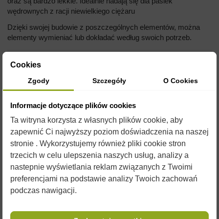
oraz są bardzo lekkie. Idealnie nadają się dla pasiek
wędrownych z racji niewielkiego ciężaru
Dzięki swojej budowie z poszczególnych elementów, można
elementy wymieniać lub dokładać według swoich potrzeb.
Cookies
Ul
Zgody
Szczegóły
O Cookies
Informacje dotyczące plików cookies
Ta witryna korzysta z własnych plików cookie, aby
zapewnić Ci najwyższy poziom doświadczenia na naszej
stronie . Wykorzystujemy również pliki cookie stron
trzecich w celu ulepszenia naszych usług, analizy a
nastepnie wyświetlania reklam związanych z Twoimi
preferencjami na podstawie analizy Twoich zachowań
podczas nawigacji.