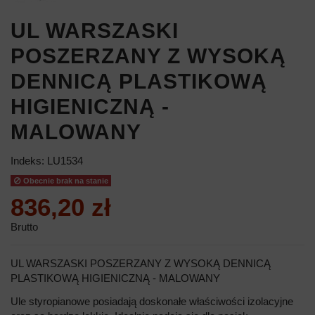
UL WARSZASKI
POSZERZANY Z WYSOKĄ
DENNICĄ PLASTIKOWĄ
HIGIENICZNĄ -
MALOWANY
Indeks:
LU1534
Obecnie brak na stanie
836,20 zł
Brutto
UL WARSZASKI POSZERZANY Z WYSOKĄ DENNICĄ
PLASTIKOWĄ HIGIENICZNĄ - MALOWANY
Ule styropianowe posiadają doskonałe właściwości izolacyjne