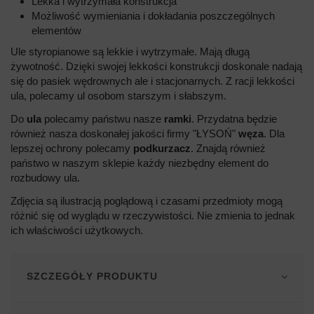
Lekka i wytrzymała konstrukcja
Możliwość wymieniania i dokładania poszczególnych
elementów
Ule styropianowe są lekkie i wytrzymałe. Mają długą
żywotność. Dzięki swojej lekkości konstrukcji doskonale nadają
się do pasiek wędrownych ale i stacjonarnych. Z racji lekkości
ula, polecamy ul osobom starszym i słabszym.
Do
ula
polecamy państwu nasze
ramki
. Przydatna będzie
również nasza doskonałej jakości firmy "ŁYSOŃ"
węza
. Dla
lepszej ochrony polecamy
podkurzacz
. Znajdą również
państwo w naszym sklepie każdy niezbędny element do
rozbudowy ula.
Zdjęcia są ilustracją poglądową i czasami przedmioty mogą
różnić się od wyglądu w rzeczywistości. Nie zmienia to jednak
ich właściwości użytkowych.
SZCZEGÓŁY PRODUKTU