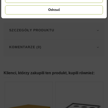
Zdjęcia są ilustracją poglądową i czasami przedmioty mogą
różnić się od wyglądu w rzeczywistości. Nie zmienia to jednak
Odrzuć
ich właściwości użytkowych.
SZCZEGÓŁY PRODUKTU
KOMENTARZE (0)
Klienci, którzy zakupili ten produkt, kupili również: