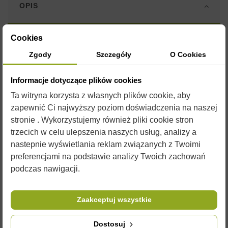
OPIS
Cookies
Korpus nadstawkowy służący jako magazyny miodowy. Korpus
taki, w zależności od rozmiarów ramki gniazdowej, ma
Zgody
Szczegóły
O Cookies
zazwyczaj wysokość jak i pojemność połowy korpusu
gniazdowego.
Informacje dotyczące plików cookies
Korpus nadstawkowy może posłużyć jako zwiększenie
Ta witryna korzysta z własnych plików cookie, aby
pojemności ula na czas transportu, umieszczenia w nim
zapewnić Ci najwyższy poziom doświadczenia na naszej
dodatkowego ocieplenia na zimę lub podkarmiaczki, a także do
stronie . Wykorzystujemy również pliki cookie stron
zwiększenia wentylacji gniazda w czasie zimy, przez
trzecich w celu ulepszenia naszych usług, analizy a
ustawienie go między dennicą a korpusem gniazdowym z
zimującą rodziną.
nastepnie wyświetlania reklam związanych z Twoimi
preferencjami na podstawie analizy Twoich zachowań
Do korpusu polecamy kraty
odgrodowe
które doskonale
podczas nawigacji.
odgradzają magazyn miodowy,
ramki
będące niemal
niezbędnikiem, oraz wykonane z wysokiej jakości materiałów
zmiotki i dłuta pszczelarskie.
Zaakceptuj wszystkie
W naszej ofercie są również dostępne farby bezpieczne dla
pszczół do malowania korpusów.
Dostosuj