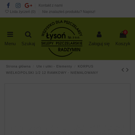
Kontakt z nami
Lista życzeń (
0
)
Nie znalazłeś produktu? Napisz!
0
Menu
Szukaj
Zaloguj się
Koszyk
Strona główna
Ule i uliki - Elementy
KORPUS
WIELKOPOLSKI 1/2 12 RAMKOWY - NIEMALOWANY