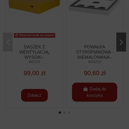
Obecnie brak na stanie
DASZEK Z
POWAŁKA
WENTYLACJĄ,
STYROPIANOWA -
WYSOKI -
NIEMALOWANA -
WIELKOPOLSKI 12
W1015
WIELKOPOLSKA 12
W10210
RAM, DADANT,
RAM, DADANT.
99,00 zł
90,60 zł
LANGSTROTH,
LANGSTROTH,
APIPOL
APIPOL
Dodaj do
Zobacz
koszyka