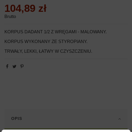
104,89 zł
Brutto
KORPUS DADANT 1/2 Z WRĘGAMI - MALOWANY.
KORPUS WYKONANY ZE STYROPIANY.
TRWAŁY, LEKKI, ŁATWY W CZYSZCZENIU.
OPIS