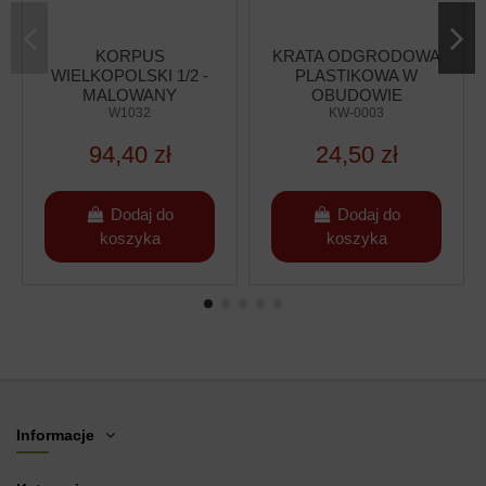
KORPUS
KRATA ODGRODOWA
WIELKOPOLSKI 1/2 -
PLASTIKOWA W
MALOWANY
OBUDOWIE
W1032
DREWNIANEJ -
KW-0003
PIONOWA -
94,40 zł
24,50 zł
WARSZAWSKA
ZWYKŁA
(250X455MM)
Dodaj do
Dodaj do
koszyka
koszyka
Informacje