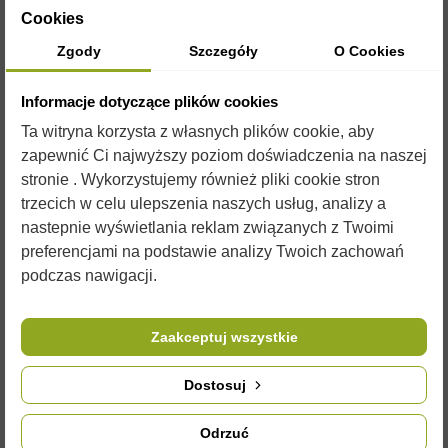
Cookies
Korpus nadstawkowy służący jako magazyny miodowy. Korpus
taki, w zależności od rozmiarów ramki gniazdowej, ma
Zgody
Szczegóły
O Cookies
zazwyczaj wysokość jak i pojemność połowy korpusu
gniazdowego.
Informacje dotyczące plików cookies
Korpus nadstawkowy może posłużyć jako zwiększenie
Ta witryna korzysta z własnych plików cookie, aby
pojemności ula na czas transportu, umieszczenia w nim
zapewnić Ci najwyższy poziom doświadczenia na naszej
dodatkowego ocieplenia na zimę lub podkarmiaczki, a także do
stronie . Wykorzystujemy również pliki cookie stron
zwiększenia wentylacji gniazda w czasie zimy, przez
trzecich w celu ulepszenia naszych usług, analizy a
ustawienie go między dennicą a korpusem gniazdowym z
zimującą rodziną.
nastepnie wyświetlania reklam związanych z Twoimi
preferencjami na podstawie analizy Twoich zachowań
Do korpusu polecamy kraty
odgrodowe
które doskonale
podczas nawigacji.
odgradzają magazyn miodowy,
ramki
będące niemal
niezbędnikiem, oraz wykonane z wysokiej jakości materiałów
zmiotki i dłuta pszczelarskie.
Zaakceptuj wszystkie
Zdjęcia są ilustracją poglądową i czasami przedmioty mogą
różnić się od wyglądu w rzeczywistości. Nie zmienia to jednak
Dostosuj
ich właściwości użytkowych.
Odrzuć