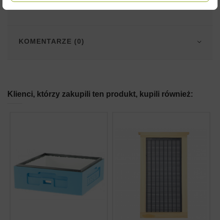
SZCZEGÓŁY PRODUKTU
KOMENTARZE (0)
Klienci, którzy zakupili ten produkt, kupili również: