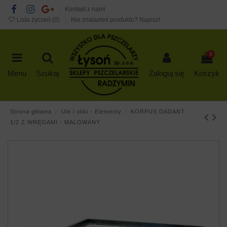
Kontakt z nami
Lista życzeń (
0
)
Nie znalazłeś produktu? Napisz!
0
Menu
Szukaj
Zaloguj się
Koszyk
Strona główna
Ule i uliki - Elementy
KORPUS DADANT
1/2 Z WRĘGAMI - MALOWANY