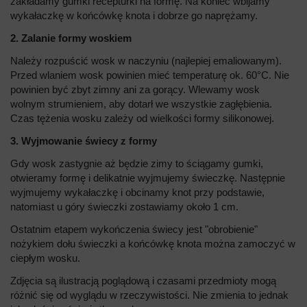
zakładamy gumki recepturki na formę. Na koniec wbijamy
wykałaczkę w końcówkę knota i dobrze go naprężamy.
2. Zalanie formy woskiem
Należy rozpuścić wosk w naczyniu (najlepiej emaliowanym).
Przed wlaniem wosk powinien mieć temperaturę ok. 60°C. Nie
powinien być zbyt zimny ani za gorący. Wlewamy wosk
wolnym strumieniem, aby dotarł we wszystkie zagłębienia.
Czas tężenia wosku zależy od wielkości formy silikonowej.
3. Wyjmowanie świecy z formy
Gdy wosk zastygnie aż będzie zimy to ściągamy gumki,
otwieramy formę i delikatnie wyjmujemy świeczkę. Następnie
wyjmujemy wykałaczkę i obcinamy knot przy podstawie,
natomiast u góry świeczki zostawiamy około 1 cm.
Ostatnim etapem wykończenia świecy jest "obrobienie"
nożykiem dołu świeczki a końcówkę knota można zamoczyć w
ciepłym wosku.
Zdjęcia są ilustracją poglądową i czasami przedmioty mogą
różnić się od wyglądu w rzeczywistości. Nie zmienia to jednak