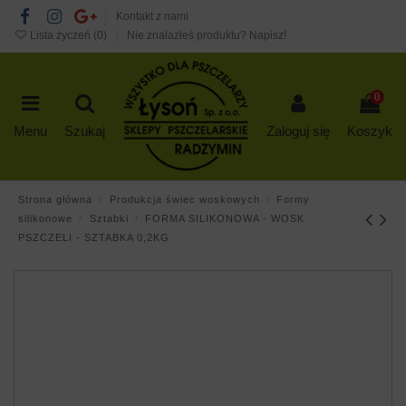
Kontakt z nami
Lista życzeń (
0
)
Nie znalazłeś produktu? Napisz!
0
Menu
Szukaj
Zaloguj się
Koszyk
Strona główna
Produkcja świec woskowych
Formy
silikonowe
Sztabki
FORMA SILIKONOWA - WOSK
PSZCZELI - SZTABKA 0,2KG