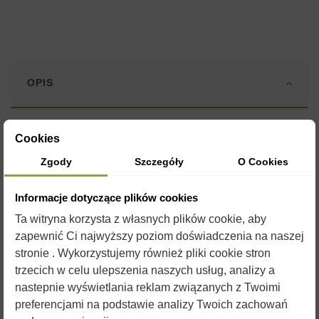
OPIS
Formy silikonowe są wykonane z elastycznego i wytrzymałego
Cookies
silikonu o plastycznych właściwościach umożliwiających
Zgody
Szczegóły
O Cookies
wielokrotne ich użycie.
Przed uzupełnieniem formy płynnym woskiem, zaleca się
Informacje dotyczące plików cookies
spryskanie jej silikonem w sprayu. Silikon jest jednocześnie
konserwantem dla formy i czynnikiem ułatwiającym
Ta witryna korzysta z własnych plików cookie, aby
wyjmowanie gotowych świec.
zapewnić Ci najwyższy poziom doświadczenia na naszej
stronie . Wykorzystujemy również pliki cookie stron
W naszym sklepie znajdą Państwo
formy na każdą okazję
. Do
doskonałego urozmaicenia produkcji świec
przydadzą się
trzecich w celu ulepszenia naszych usług, analizy a
barwniki i aromaty
które również można znaleźć w naszym
nastepnie wyświetlania reklam związanych z Twoimi
sklepie.
preferencjami na podstawie analizy Twoich zachowań