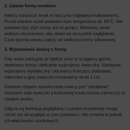
2. Zalanie formy woskiem
Należy rozpuścić wosk w naczyniu (najlepiej emaliowanym).
Przed wlaniem wosk powinien mieć temperaturę ok. 60°C. Nie
powinien być zbyt zimny ani za gorący. Wlewamy wosk
wolnym strumieniem, aby dotarł we wszystkie zagłębienia.
Czas tężenia wosku zależy od wielkości formy silikonowej.
3. Wyjmowanie świecy z formy
Gdy wosk zastygnie aż będzie zimy to ściągamy gumki,
otwieramy formę i delikatnie wyjmujemy świeczkę. Następnie
wyjmujemy wykałaczkę i obcinamy knot przy podstawie,
natomiast u góry świeczki zostawiamy około 1 cm.
Ostatnim etapem wykończenia świecy jest "obrobienie"
nożykiem dołu świeczki a końcówkę knota można zamoczyć w
ciepłym wosku.
Zdjęcia są ilustracją poglądową i czasami przedmioty mogą
różnić się od wyglądu w rzeczywistości. Nie zmienia to jednak
ich właściwości użytkowych.