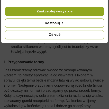
Potrzebne będą:
Zaakceptuj wszystkie
Forma silikonowa,
knot o odpowiedniej grubości, dobrany do wielkości
Dostosuj
świeczki (im większa świeczka, tym grubszy knot)
gumka recepturka
Odrzuć
wykałaczka
silikon w sprayu (opcjonalnie) Formę można spryskać w
środku silikonem w sprayu jeśli jest to trudniejszy wzór
łatwiej ją będzie wyjąć.
1. Przygotowanie formy
Jeśli zamierzamy odlewać świece ze skomplikowanym
wzorem, to należy spryskać ją od wewnątrz silikonem w
sprayu, dzięki temu będzie można łatwiej wyjąć gotową świecę
z formy. Następnie przycinamy odpowiednią ilość knota (musi
być dłuższy niż forma) i przeciągamy go przez środek formy.
Kolejną czynnością w celu uniemożliwienia rozlania się wosku,
zakładamy gumki recepturki na formę. Na koniec wbijamy
wykałaczkę w końcówkę knota i dobrze go naprężamy.