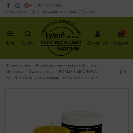
Kontakt z nami
Lista życzeń (
0
)
Nie znalazłeś produktu? Napisz!
0
Menu
Szukaj
Zaloguj się
Koszyk
Strona główna
Produkcja świec woskowych
Formy
silikonowe
Świece proste
FORMA SILIKONOWA -
WALEC GŁADKI DUŻY Ø65MM - WYSOKOŚĆ 14,5CM