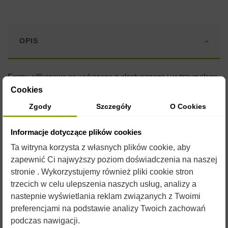
OPIS
Formy silikonowe są wykonane z elastycznego i wytrzymałego
silikonu o plastycznych właściwościach umożliwiających
Cookies
wielokrotne ich użycie.
Zgody
Szczegóły
O Cookies
Przed uzupełnieniem formy płynnym woskiem, zaleca się
spryskanie jej silikonem w sprayu. Silikon jest jednocześnie
Informacje dotyczące plików cookies
konserwantem dla formy i czynnikiem ułatwiającym
wyjmowanie gotowych świec.
Ta witryna korzysta z własnych plików cookie, aby
zapewnić Ci najwyższy poziom doświadczenia na naszej
W naszym sklepie znajdą Państwo
formy na każdą okazję
. Do
stronie . Wykorzystujemy również pliki cookie stron
doskonałego urozmaicenia produkcji świec
przydadzą się
trzecich w celu ulepszenia naszych usług, analizy a
barwniki i aromaty
które również można znaleźć w naszym
sklepie.
nastepnie wyświetlania reklam związanych z Twoimi
preferencjami na podstawie analizy Twoich zachowań
Przepis jak wykonać świecę z wosku pszczelego w kilku
podczas nawigacji.
prostych krokach: