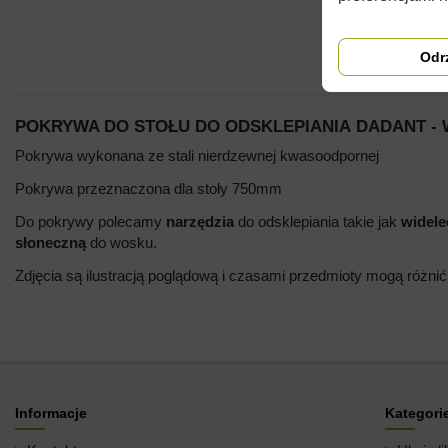
Odr
POKRYWA DO STOŁU DO ODSKLEPIANIA DADANT 
Pokrywa wykonana ze stali nierdzewnej kwasoodpornej
Pokrywa przeznaczona dla stoły 750mm
Do pokrywy polecamy
narzędzia
do odsklepiania takie jak
widele
słoneczną
do wosku.
Zdjęcia są ilustracją poglądową i czasami przedmioty mogą różnić
Informacje
Kategori