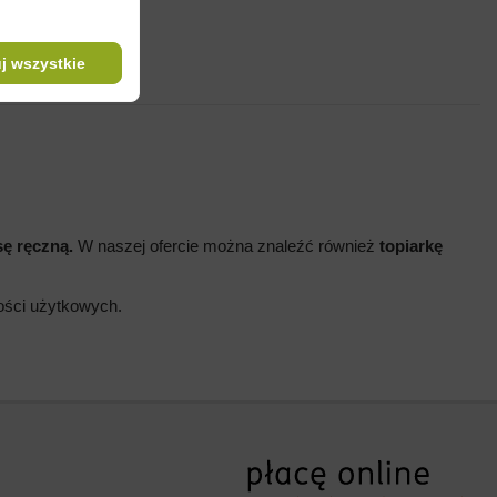
j wszystkie
ę ręczną.
W naszej ofercie można znaleźć również
topiarkę
wości użytkowych.