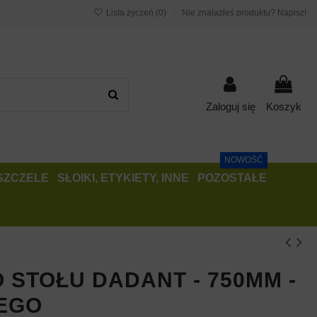
Lista życzeń (
0
)
Nie znalazłeś produktu? Napisz!
Zaloguj się
Koszyk
NOWOŚĆ
PSZCZELE
SŁOIKI, ETYKIETY, INNE
POZOSTAŁE
 STOŁU DADANT - 750MM -
EGO