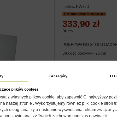
Indeks:
PW75D
Ostatnie sztuki w magazynie
333,90 zł
Brutto
POKRYWA DO STOŁU DADA
Długość pokrywy - 75 cm
Dodaj do 
dy
Szczegóły
O C
yczące plików cookies
zysta z własnych plików cookie, aby zapewnić Ci najwyższy poz
a naszej stronie . Wykorzystujemy również pliki cookie stron t
zych usług, analizy a nastepnie wyświetlania reklam związany
na podstawie analizy Twoich zachowań podczas nawigacji.