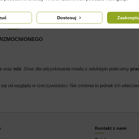
zuć
Dostosuj
Zaakceptu
OPIS
SZCZEGÓŁY PRODUKTU
KOMENTARZE
(0)
- WZMOCNIONEGO
c
oraz
nóż
. Oraz dla odzyskiwania miodu z odsklepin polecamy
pras
 się od wyglądu w rzeczywistości. Nie zmienia to jednak ich właści
e
Kontakt z nami