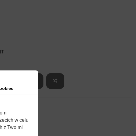
NT
koszyka
ookies
iom
rzecich w celu
ch z Twoimi