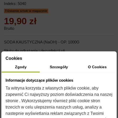
Indeks:
5040
Ostatnie sztuki w magazynie
19,90 zł
Brutto
SODA KAUSTYCZNA (NaOH) - OP. 1000G
Służy do odkażania i dezynfekcji uli.
Cookies
Ze względu na reakcję chemiczną zabrania się stosowania
naczyń aluminiowych i ocynkowanych.
Zgody
Szczegóły
O Cookies
Informacje dotyczące plików cookies
Ta witryna korzysta z własnych plików cookie, aby
zapewnić Ci najwyższy poziom doświadczenia na naszej
stronie . Wykorzystujemy również pliki cookie stron
trzecich w celu ulepszenia naszych usług, analizy a
nastepnie wyświetlania reklam związanych z Twoimi