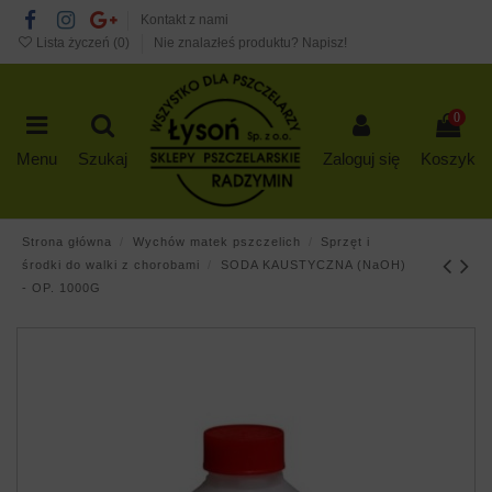
Kontakt z nami
Lista życzeń (
0
)
Nie znalazłeś produktu? Napisz!
0
Menu
Szukaj
Zaloguj się
Koszyk
Strona główna
Wychów matek pszczelich
Sprzęt i
środki do walki z chorobami
SODA KAUSTYCZNA (NaOH)
- OP. 1000G