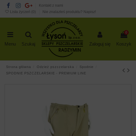
Kontakt z nami
Lista życzeń (
0
)
Nie znalazłeś produktu? Napisz!
0
Menu
Szukaj
Zaloguj się
Koszyk
Strona główna
Odzież pszczelarska
Spodnie
SPODNIE PSZCZELARSKIE - PREMIUM LINE