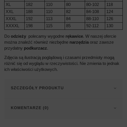
XL
182
110
80
80-102
118
XXL
188
110
82
84-108
124
XXXL
192
113
84
88-110
126
XXXXL
198
115
85
92-112
130
Do
odzieży
polecamy wygodne
rękawice
. W naszej ofercie
można znaleźć również niezbędne
narzędzia
oraz zawsze
przydatny
podkurzacz
.
Zdjęcia są ilustracją poglądową i czasami przedmioty mogą
różnić się od wyglądu w rzeczywistości. Nie zmienia to jednak
ich właściwości użytkowych.
SZCZEGÓŁY PRODUKTU
KOMENTARZE (0)