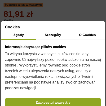
Ostatnie sztuki w magazynie
81,91 zł
Brutto
Cookies
SITO POJEDYŃCZE - Ø205MM
Zgody
Szczegóły
O Cookies
Wykonane ze stali nierdzewnej
Informacje dotyczące plików cookies
Średnica wewnętrzna 205mm
Ta witryna korzysta z własnych plików cookie, aby
zapewnić Ci najwyższy poziom doświadczenia na naszej
stronie . Wykorzystujemy również pliki cookie stron
trzecich w celu ulepszenia naszych usług, analizy a
nastepnie wyświetlania reklam związanych z Twoimi
preferencjami na podstawie analizy Twoich zachowań
podczas nawigacji.
Zaakceptuj wszystkie
OPIS