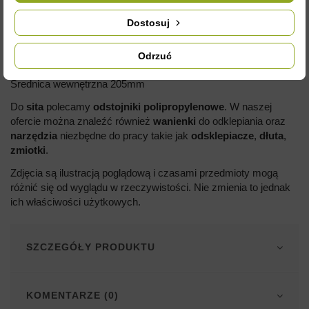
Dostosuj
SITO POJEDYŃCZE - Ø205MM
Odrzuć
Wykonane ze stali nierdzewnej
Średnica wewnętrzna 205mm
Do
sita
polecamy
odstojniki
polipropylenowe
. W naszej
ofercie można znaleźć również
wanienki
do odklepiania oraz
narzędzia
niezbędne do pracy takie jak
odsklepiacze
,
dłuta
,
zmiotki
.
Zdjęcia są ilustracją poglądową i czasami przedmioty mogą
różnić się od wyglądu w rzeczywistości. Nie zmienia to jednak
ich właściwości użytkowych.
SZCZEGÓŁY PRODUKTU
KOMENTARZE (0)