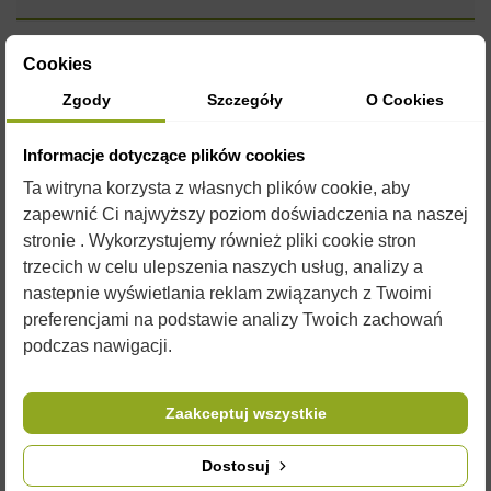
RAMKA WIELKOPOLSKA ZWYKŁA o wymiarach
360 x 260
Cookies
mm
Zgody
Szczegóły
O Cookies
Ramki wykonane solidnie. Są lekkie i łatwe w montażu. Posłużą
na wiele sezonów
Informacje dotyczące plików cookies
W naszym sklepie można również znaleźć najbardziej
Ta witryna korzysta z własnych plików cookie, aby
popularne rodzaje ramek, takie jak:
zapewnić Ci najwyższy poziom doświadczenia na naszej
stronie . Wykorzystujemy również pliki cookie stron
Ramka Wielkopolska
trzecich w celu ulepszenia naszych usług, analizy a
Ramka Warszawska
Ramka Ostrowskiej
nastepnie wyświetlania reklam związanych z Twoimi
Ramka Dadant
preferencjami na podstawie analizy Twoich zachowań
Ramka Langstroth
podczas nawigacji.
Do
ramki
polecamy państwu naszą doskonałej jakości firmy
"ŁYSOŃ"
węzę
. Dla lepszej ochrony polecamy
podkurzacz
.
Zaakceptuj wszystkie
Przydatny stanie się również
korpus
oraz pomocne narzędzia
takie jak
dłuto
i
zmiotka
.
Dostosuj
Zdjęcia są ilustracją poglądową i czasami przedmioty mogą