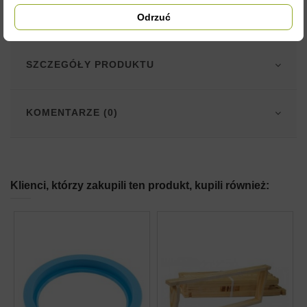
różnić się od wyglądu w rzeczywistości. Nie zmienia to jednak
Odrzuć
ich właściwości użytkowych.
SZCZEGÓŁY PRODUKTU
KOMENTARZE (0)
Klienci, którzy zakupili ten produkt, kupili również: