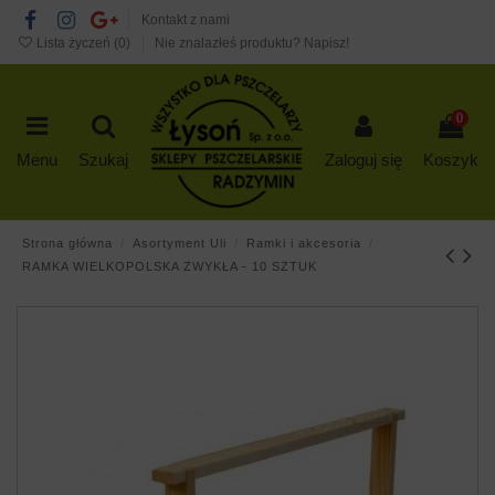
Kontakt z nami
Lista życzeń (
0
)
Nie znalazłeś produktu? Napisz!
0
Menu
Szukaj
Zaloguj się
Koszyk
Strona główna
Asortyment Uli
Ramki i akcesoria
RAMKA WIELKOPOLSKA ZWYKŁA - 10 SZTUK