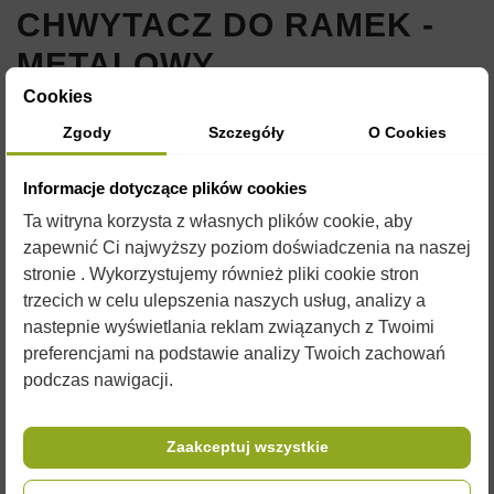
CHWYTACZ DO RAMEK -
METALOWY
Cookies
Indeks:
W3103
Zgody
Szczegóły
O Cookies
35,01 zł
Brutto
Informacje dotyczące plików cookies
Ta witryna korzysta z własnych plików cookie, aby
CHWYTACZ DO RAMEK - METALOWY
zapewnić Ci najwyższy poziom doświadczenia na naszej
stronie . Wykorzystujemy również pliki cookie stron
trzecich w celu ulepszenia naszych usług, analizy a
nastepnie wyświetlania reklam związanych z Twoimi
preferencjami na podstawie analizy Twoich zachowań
podczas nawigacji.
Zaakceptuj wszystkie
OPIS