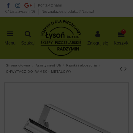
Kontakt z nami
Lista życzeń (
0
)
Nie znalazłeś produktu? Napisz!
0
Menu
Szukaj
Zaloguj się
Koszyk
Strona główna
Asortyment Uli
Ramki i akcesoria
CHWYTACZ DO RAMEK - METALOWY