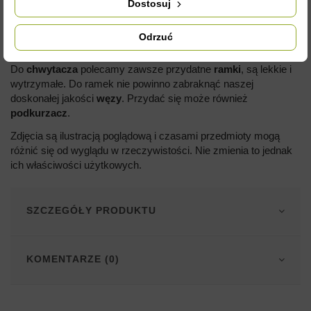
Dostosuj
Odrzuć
CHWYTACZ DO RAMEK - METALOWY
Do
chwytacza
polecamy zawsze przydatne
ramki
, są lekkie i
wytrzymałe. Do ramek nie powinno zabraknąć naszej
doskonałej jakości
węzy
. Przydać się może również
podkurzacz
.
Zdjęcia są ilustracją poglądową i czasami przedmioty mogą
różnić się od wyglądu w rzeczywistości. Nie zmienia to jednak
ich właściwości użytkowych.
SZCZEGÓŁY PRODUKTU
KOMENTARZE (0)