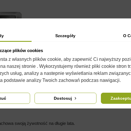
dy
Szczegóły
O C
yczące plików cookies
zysta z własnych plików cookie, aby zapewnić Ci najwyższy poz
a naszej stronie . Wykorzystujemy również pliki cookie stron t
OPIS
SZCZEGÓŁY PRODUKTU
KOMENTARZE
(0)
zych usług, analizy a nastepnie wyświetlania reklam związany
na podstawie analizy Twoich zachowań podczas nawigacji.
ia tabletek apiwarolu do ula przez otwór wlotowy.
zuć
Dostosuj
Zaakceptu
.
zachowa swoją żywotność na długie lata.