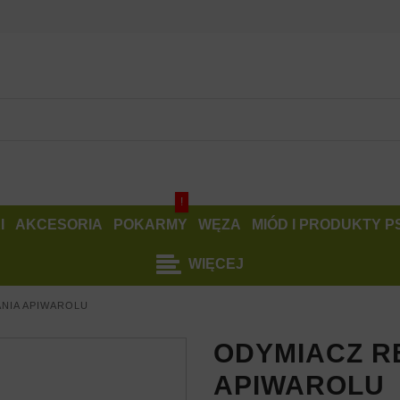
!
I
AKCESORIA
POKARMY
WĘZA
MIÓD I PRODUKTY 
WIĘCEJ
NIA APIWAROLU
ODYMIACZ R
APIWAROLU