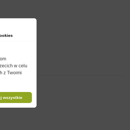
ookies
iom
rzecich w celu
ch z Twoimi
j wszystkie