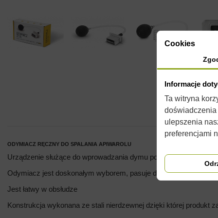
Cookies
Zgo
Informacje dot
Ta witryna kor
doświadczenia n
ulepszenia nas
preferencjami 
ODYMIACZ RĘCZNY DO SPALANIA APIWAROLU
Urządzenie służące do wprowadzania dymu powstającego od spalan
Odr
Odymiacz jest doskonałym wyborem, pasuje do każdego typu ula
Jest łatwy w obsłudze
Konstrukcja wykonana ze stali nierdzewnej dzięki której produkt 