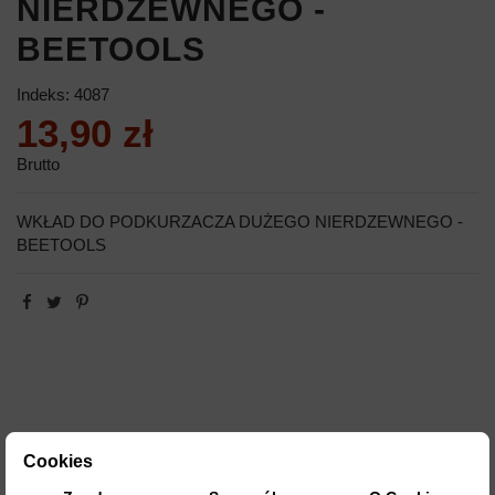
NIERDZEWNEGO -
BEETOOLS
Indeks:
4087
13,90 zł
Brutto
WKŁAD DO PODKURZACZA DUŻEGO NIERDZEWNEGO -
BEETOOLS
Cookies