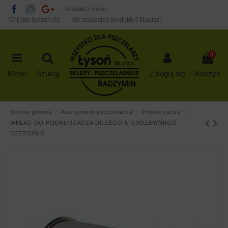
Kontakt z nami
Lista życzeń (
0
)
Nie znalazłeś produktu? Napisz!
0
Menu
Szukaj
Zaloguj się
Koszyk
Strona główna
Asortyment pszczelarza
Podkurzacze
WKŁAD DO PODKURZACZA DUŻEGO NIERDZEWNEGO -
BEETOOLS