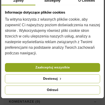
Zgody
Szczegóły
O Cookies
OPIS
Informacje dotyczące plików cookies
WKŁAD DO PODKURZACZA DUŻEGO NIERDZEWNEGO -
Ta witryna korzysta z własnych plików cookie, aby
BEETOOLS
zapewnić Ci najwyższy poziom doświadczenia na naszej
Oferujemy wszystkie elementy wymienne do urządzenia.
stronie . Wykorzystujemy również pliki cookie stron
trzecich w celu ulepszenia naszych usług, analizy a
Do podkurzacza polecamy zawsze pożyteczne
ramki
które są
nastepnie wyświetlania reklam związanych z Twoimi
lekkie i wytrzymałe. W naszej ofercie można znaleźć
doskonałej jakości
węzę
firmy "Łysoń". Przydatne może stać
preferencjami na podstawie analizy Twoich zachowań
się również
dłuto
oraz
zmiotka
.
podczas nawigacji.
Zdjęcia są ilustracją poglądową i czasami przedmioty mogą
różnić się od wyglądu w rzeczywistości. Nie zmienia to jednak
Zaakceptuj wszystkie
ich właściwości użytkowych.
Dostosuj
SZCZEGÓŁY PRODUKTU
Odrzuć
KOMENTARZE (0)