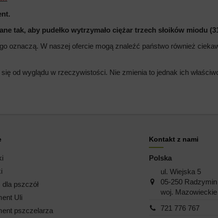
nt.
ne tak, aby pudełko wytrzymało ciężar trzech słoików miodu (3
e go oznaczą. W naszej ofercie mogą znaleźć państwo również cieka
 się od wyglądu w rzeczywistości. Nie zmienia to jednak ich właści
e
Kontakt z nami
ki
Polska
i
ul. Wiejska 5
05-250 Radzymin
dla pszczół
woj. Mazowieckie
ent Uli
721 776 767
ent pszczelarza