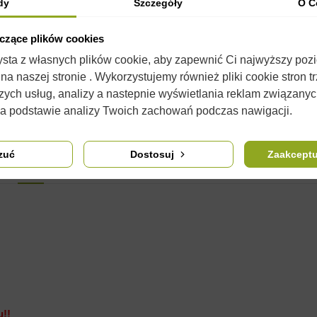
dy
Szczegóły
O C
yczące plików cookies
zysta z własnych plików cookie, aby zapewnić Ci najwyższy poz
a naszej stronie . Wykorzystujemy również pliki cookie stron t
zych usług, analizy a nastepnie wyświetlania reklam związany
na podstawie analizy Twoich zachowań podczas nawigacji.
zuć
Dostosuj
Zaakceptu
OPIS
SZCZEGÓŁY PRODUKTU
KOMENTARZE
(0)
u!!