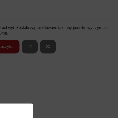
 uchwyt. Zostało zaprojektowane tak, aby pudełko wytrzymało
15ml).
koszyka