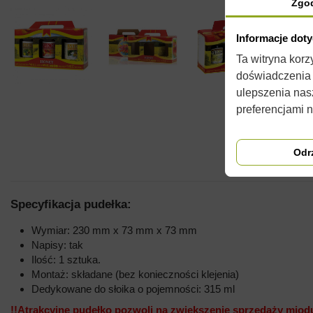
Zgo
Informacje dot
Ta witryna kor
doświadczenia n
ulepszenia nas
preferencjami 
Odr
Specyfikacja pudełka:
Wymiar: 230 mm x 73 mm x 73 mm
Napisy: tak
Ilość: 1 sztuka.
Montaż: składane (bez konieczności klejenia)
Dedykowane do słoika o pojemności: 315 ml
!!Atrakcyjne pudełko pozwoli na zwiększenie sprzedaży miod