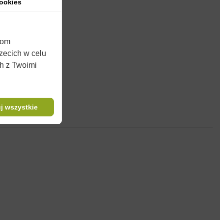
ookies
iom
rzecich w celu
ch z Twoimi
j wszystkie