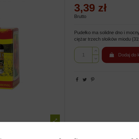
3,39 zł
Brutto
Pudełko ma solidne dno i mocny
ciężar trzech słoików miodu (3
Dodaj do 