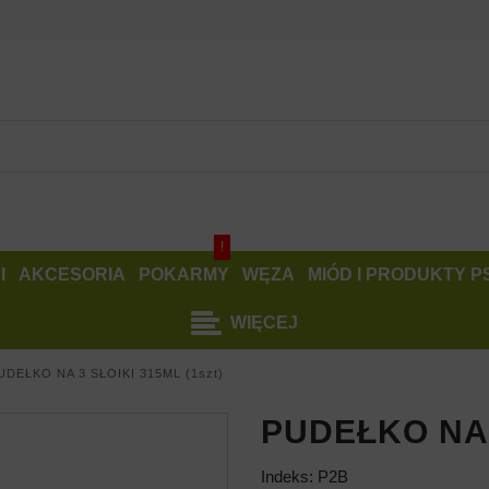
!
I
AKCESORIA
POKARMY
WĘZA
MIÓD I PRODUKTY 
WIĘCEJ
UDEŁKO NA 3 SŁOIKI 315ML (1szt)
PUDEŁKO NA 
Indeks:
P2B