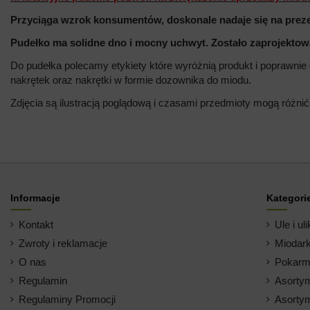
Przyciąga wzrok konsumentów, doskonale nadaje się na preze
Pudełko ma solidne dno i mocny uchwyt. Zostało zaprojektowa
Do pudełka polecamy etykiety które wyróżnią produkt i poprawni
nakrętek oraz nakrętki w formie dozownika do miodu.
Zdjęcia są ilustracją poglądową i czasami przedmioty mogą różnić
Informacje
Kategori
Kontakt
Ule i uli
Zwroty i reklamacje
Miodark
O nas
Pokarm 
Regulamin
Asortym
Regulaminy Promocji
Asortym