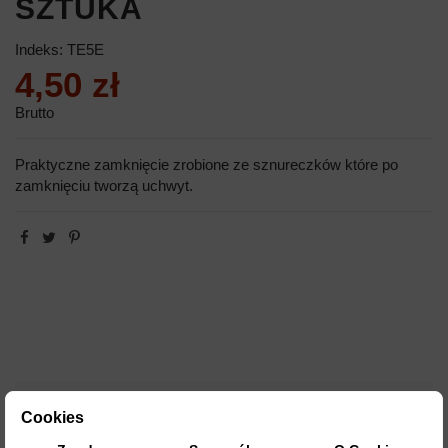
SZTUKA
Indeks:
TE5E
4,50 zł
Brutto
Praktyczne zamknięcie zrobione ze sznureczków które po
zamknięciu tworzą uchwyt.
OPIS
Cookies