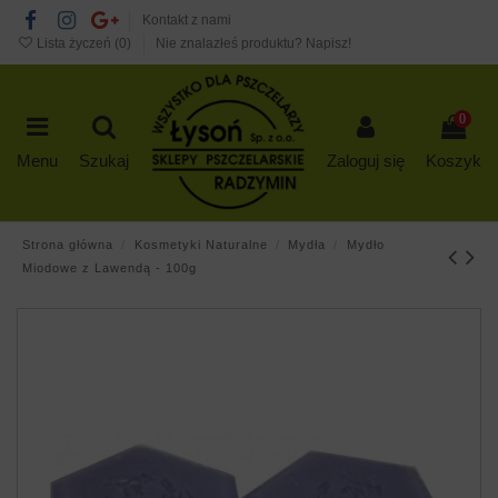
Kontakt z nami
Lista życzeń (
0
)
Nie znalazłeś produktu? Napisz!
0
Menu
Szukaj
Zaloguj się
Koszyk
Strona główna
Kosmetyki Naturalne
Mydła
Mydło
Miodowe z Lawendą - 100g