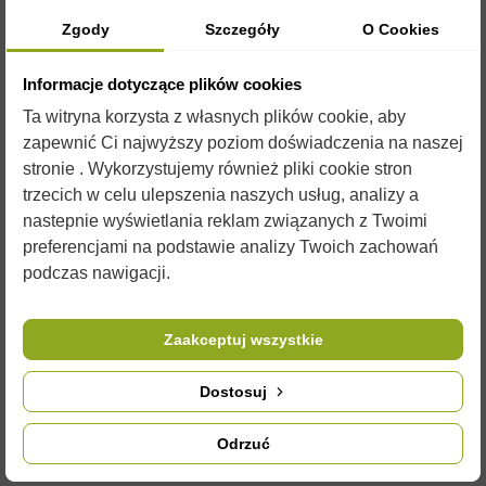
- Mydełko tymiankowe
Zgody
Szczegóły
O Cookies
- Mydełko z miętą i cytryną
Informacje dotyczące plików cookies
- Mydełko z czekoladą
Ta witryna korzysta z własnych plików cookie, aby
- Mydełko z mleczkiem pszczelim
zapewnić Ci najwyższy poziom doświadczenia na naszej
Dzięki zawartości **miodu tymiankowego**, mydełko
stronie . Wykorzystujemy również pliki cookie stron
wspomaga pielęgnację tłustej skóry, zwalcza trądzik oraz
trzecich w celu ulepszenia naszych usług, analizy a
przeciwdziała przetłuszczaniu się włosów. Lawenda działa
nastepnie wyświetlania reklam związanych z Twoimi
kojąco, co sprawia, że mydełko jest idealne do codziennej
preferencjami na podstawie analizy Twoich zachowań
pielęgnacji.
podczas nawigacji.
Skład:
Zaakceptuj wszystkie
- Palmitynian sodu
Dostosuj
- Sól sodowa kwasów tłuszczowych oleju palmowego
- Woda
Odrzuć
- Gliceryna