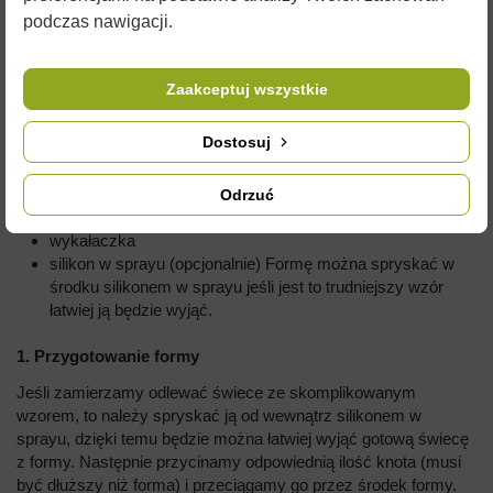
sklepie.
podczas nawigacji.
Przepis jak wykonać świecę z wosku pszczelego w kilku
prostych krokach:
Zaakceptuj wszystkie
Potrzebne będą:
Dostosuj
Forma silikonowa,
knot o odpowiedniej grubości, dobrany do wielkości
świeczki (im większa świeczka, tym grubszy knot)
Odrzuć
gumka recepturka
wykałaczka
silikon w sprayu (opcjonalnie) Formę można spryskać w
środku silikonem w sprayu jeśli jest to trudniejszy wzór
łatwiej ją będzie wyjąć.
1. Przygotowanie formy
Jeśli zamierzamy odlewać świece ze skomplikowanym
wzorem, to należy spryskać ją od wewnątrz silikonem w
sprayu, dzięki temu będzie można łatwiej wyjąć gotową świecę
z formy. Następnie przycinamy odpowiednią ilość knota (musi
być dłuższy niż forma) i przeciągamy go przez środek formy.