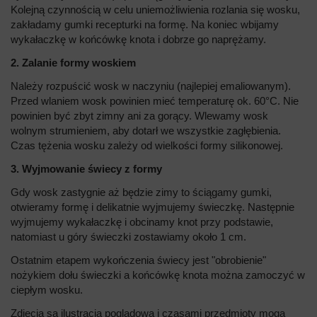
Kolejną czynnością w celu uniemożliwienia rozlania się wosku,
zakładamy gumki recepturki na formę. Na koniec wbijamy
wykałaczkę w końcówkę knota i dobrze go naprężamy.
2. Zalanie formy woskiem
Należy rozpuścić wosk w naczyniu (najlepiej emaliowanym).
Przed wlaniem wosk powinien mieć temperaturę ok. 60°C. Nie
powinien być zbyt zimny ani za gorący. Wlewamy wosk
wolnym strumieniem, aby dotarł we wszystkie zagłębienia.
Czas tężenia wosku zależy od wielkości formy silikonowej.
3. Wyjmowanie świecy z formy
Gdy wosk zastygnie aż będzie zimy to ściągamy gumki,
otwieramy formę i delikatnie wyjmujemy świeczkę. Następnie
wyjmujemy wykałaczkę i obcinamy knot przy podstawie,
natomiast u góry świeczki zostawiamy około 1 cm.
Ostatnim etapem wykończenia świecy jest "obrobienie"
nożykiem dołu świeczki a końcówkę knota można zamoczyć w
ciepłym wosku.
Zdjęcia są ilustracją poglądową i czasami przedmioty mogą