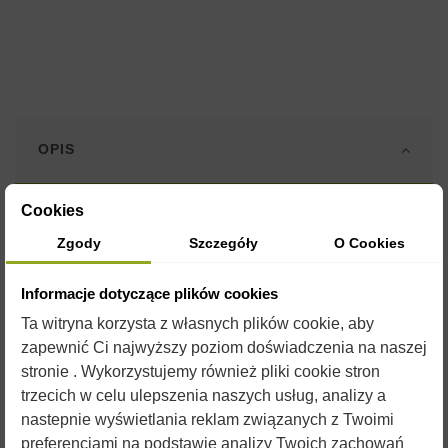
OPIS
Cookies
Formy silikonowe są wykonane z elastycznego i wytrzymałego
silikonu o plastycznych właściwościach umożliwiających
Zgody
Szczegóły
O Cookies
wielokrotne ich użycie.
Informacje dotyczące plików cookies
Przed uzupełnieniem formy płynnym woskiem, zaleca się
spryskanie jej silikonem w sprayu. Silikon jest jednocześnie
Ta witryna korzysta z własnych plików cookie, aby
konserwantem dla formy i czynnikiem ułatwiającym
zapewnić Ci najwyższy poziom doświadczenia na naszej
wyjmowanie gotowych świec.
stronie . Wykorzystujemy również pliki cookie stron
W naszym sklepie znajdą Państwo
formy na każdą okazję
. Do
trzecich w celu ulepszenia naszych usług, analizy a
doskonałego urozmaicenia produkcji świec
przydadzą się
nastepnie wyświetlania reklam związanych z Twoimi
barwniki i aromaty
które również można znaleźć w naszym
preferencjami na podstawie analizy Twoich zachowań