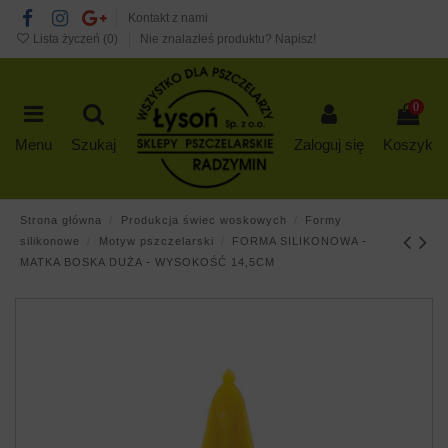
Kontakt z nami
Lista życzeń (
0
)
Nie znalazłeś produktu? Napisz!
0
Menu
Szukaj
Zaloguj się
Koszyk
Strona główna
Produkcja świec woskowych
Formy
silikonowe
Motyw pszczelarski
FORMA SILIKONOWA -
MATKA BOSKA DUŻA - WYSOKOŚĆ 14,5CM